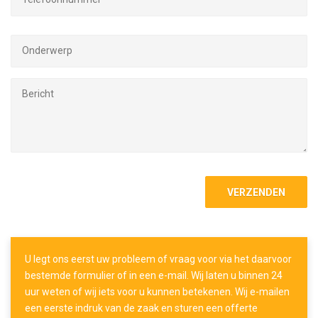
U legt ons eerst uw probleem of vraag voor via het daarvoor
bestemde formulier of in een e-mail. Wij laten u binnen 24
uur weten of wij iets voor u kunnen betekenen. Wij e-mailen
een eerste indruk van de zaak en sturen een offerte