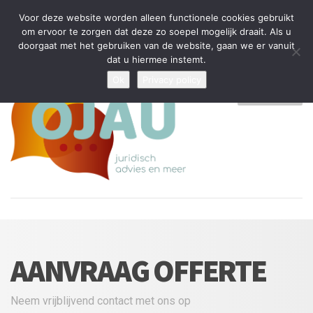
Tijdelijke stop: wegens drukte kan ik beperkt nieuwe zaken aannemen
Voor deze website worden alleen functionele cookies gebruikt
en vragen beantwoorden
om ervoor te zorgen dat deze zo soepel mogelijk draait. Als u
doorgaat met het gebruiken van de website, gaan we er vanuit
Algemene Voorwaarden
Disclaimer
Privacybeleid
dat u hiermee instemt.
Ok
Privacy policy
MENU
AANVRAAG OFFERTE
Neem vrijblijvend contact met ons op