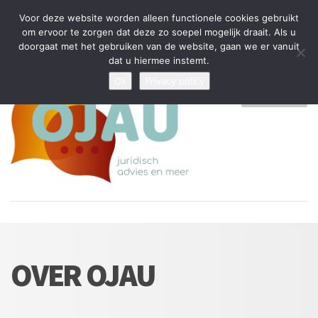
Tijdelijke stop: wegens drukte kan ik beperkt nieuwe zaken aannemen
Voor deze website worden alleen functionele cookies gebruikt
en vragen beantwoorden
om ervoor te zorgen dat deze zo soepel mogelijk draait. Als u
doorgaat met het gebruiken van de website, gaan we er vanuit
Algemene Voorwaarden
Disclaimer
Privacybeleid
dat u hiermee instemt.
Ok
Privacy policy
MENU
OVER OJAU