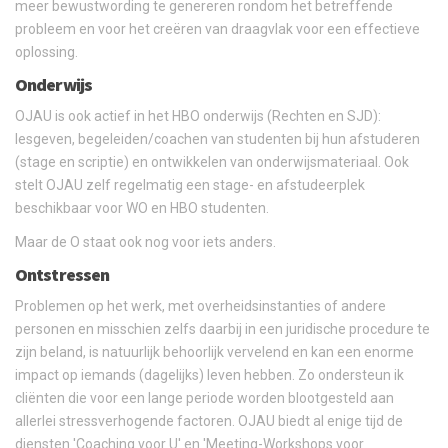
meer bewustwording te genereren rondom het betreffende
probleem en voor het creëren van draagvlak voor een effectieve
oplossing.
Onderwijs
OJAU is ook actief in het HBO onderwijs (Rechten en SJD):
lesgeven, begeleiden/coachen van studenten bij hun afstuderen
(stage en scriptie) en ontwikkelen van onderwijsmateriaal. Ook
stelt OJAU zelf regelmatig een stage- en afstudeerplek
beschikbaar voor WO en HBO studenten.
Maar de O staat ook nog voor iets anders.
Ontstressen
Problemen op het werk, met overheidsinstanties of andere
personen en misschien zelfs daarbij in een juridische procedure te
zijn beland, is natuurlijk behoorlijk vervelend en kan een enorme
impact op iemands (dagelijks) leven hebben. Zo ondersteun ik
cliënten die voor een lange periode worden blootgesteld aan
allerlei stressverhogende factoren. OJAU biedt al enige tijd de
diensten 'Coaching voor U' en 'Meeting-Workshops voor