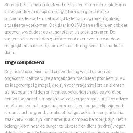
Soms is het al snel duidelijk wat de kansen zijn in een zaak. Soms
is het zonde van de tijd en het geld om een gerechtelijke
procedure te starten. Het is altijd beter om nog meer (pijnlijke)
situaties te voorkomen. Ook daar is OJAU dan eerlijk in, en ook dat
gegeven wordt door de vragensteller als prettig ervaren. De
vragensteller wordt dan geïnformeerd over eventuele andere
mogelijkheden die er zijn om iets aan de ongewenste situatie te
doen.
Ongecompliceerd
De juridische service- en dienstverlening wordt op een zo
ongecompliceerde wijze aangeboden. Niet alleen probeert OJAU
zo laagdrempelig mogelijk te zijn voor vragenstellers en cliënten
als het gaat om tijden en locaties, ook juridisch advies wordt op
een zo toegankelijk mogelijke wijze overgebracht. Juridisch advies
moet voor iedere burger laagdrempelig en toegankelijk zijn, wat
iemands achtergrond, situatie of budget ook is. In een juridische
zaak verwikkeld zijn, kan namelijk al complex behoorlijk zijn. Het is
belangrijk om naar de burger te luisteren en diens (rechts)vragen
duidelijk in kaart te brengen, zodat zij met vertrouwen hun eigen