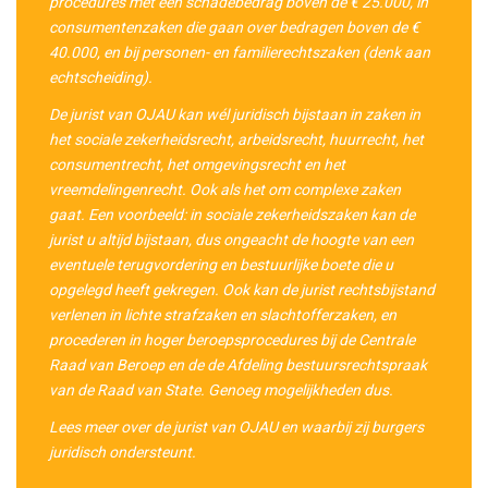
procedures met een schadebedrag boven de € 25.000, in
consumentenzaken die gaan over bedragen boven de €
40.000, en bij personen- en familierechtszaken (denk aan
echtscheiding).
De jurist van OJAU kan wél juridisch bijstaan in zaken in
het sociale zekerheidsrecht, arbeidsrecht, huurrecht, het
consumentrecht, het omgevingsrecht en het
vreemdelingenrecht. Ook als het om complexe zaken
gaat. Een voorbeeld: in sociale zekerheidszaken kan de
jurist u altijd bijstaan, dus ongeacht de hoogte van een
eventuele terugvordering en bestuurlijke boete die u
opgelegd heeft gekregen.
Ook kan de jurist rechtsbijstand
verlenen in lichte strafzaken en slachtofferzaken, en
procederen in hoger beroepsprocedures bij de Centrale
Raad van Beroep en de de Af­de­ling be­stuurs­recht­spraak
van de Raad van State. Genoeg mogelijkheden dus.
Lees meer over de jurist van OJAU en waarbij zij burgers
juridisch ondersteunt.