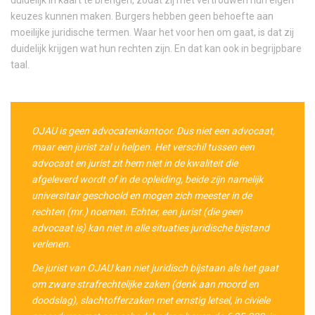
keuzes kunnen maken. Burgers hebben geen behoefte aan
moeilijke juridische termen. Waar het voor hen om gaat, is dat zij
duidelijk krijgen wat hun rechten zijn. En dat kan ook in begrijpbare
taal.
OJAU is geen advocatenkantoor. Dus niet een advocaat,
maar een jurist zal u helpen. Het verschil tussen een
advocaat en jurist zit hem niet in de kwaliteit die
afgeleverd wordt of in de opleiding, beide zijn namelijk
universitair geschoold en mogen zich meester in de
rechten (mr.) noemen. Echter, een jurist (die geen
advocaat is) kan niet in alle situaties juridische bijstand
verlenen.
De jurist van OJAU kan niet juridisch bijstaan als het gaat
om zware strafrechtelijke zaken (denk aan moord en
doodslag), slachtofferzaken met ernstig letsel, in civiele