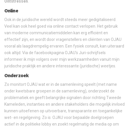
Ontstressen
.
Online
Ook in de juridische wereld wordt steeds meer gedigitaliseerd.
Veel kan ook heel goed via online contact verlopen. Het gebruik
van moderne communicatiemiddelen kan erg efficiënt en
effectief zijn, en wordt door vragenstellers en cliënten van OJAU
vooral als laagdrempelig ervaren. Een fysiek consult, kan uiteraard
ook altijd. Via de facebookpagina OJAU's Juri-schrijfsels
informeer ik mijn volgers over mijn werkzaamheden vanuit mijn
juridische praktijk en andere interessante (juridische) weetjes.
Onderzoek
Zo monitort OJAU wat er in de samenleving speelt (met name
onder kwetsbare groepen in de samenleving), onderzoekt de
problematiek en geeft belangrijke signalen door richting Tweede
Kameleden, instanties en andere stakeholders die mogelijk invloed
kunnen uitoefenen op uitvoerbare, transparante en toegankelijke
wet- en regelgeving. Zo is OJAU voor bepaalde doelgroepen
actief in de politieke lobby en zoekt regelmatig de media op om