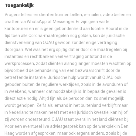
Toegankelijk
Vragenstellers en cliënten kunnen bellen, e-mailen, video bellen en
chatten via WhatsApp of Messenger. Er zijn geen vaste
kantooruren en er is geen gebondenheid aan locatie. Vooral in de
tijd toen alle Corona-maatregelen nog golden, kon de juridische
dienstverlening van OJAU gewoon zonder enige vertraging
doorgaan. Wel was het erg spijtig dat er door die maatregelen bij
instanties en rechtbanken veel vertraging ontstond in de
werkprocessen, zodat cliënten alsnog langer moesten wachten op
bijvoorbeeld de behandeling van een bezwaarschrift door de
betreffende instantie. Juridische hulp wordt vanuit OJAU ook
geboden buiten de reguliere werktijden, zoals in de avonduren of
in weekend, wanneer dat noodzakelijk is. In bepaalde gevallen is
direct actie nodig. Altijd fijn als de persoon dan zo snel mogelijk
wordt geholpen. Zelfs als iemand in het buitenland verblijft maar
in Nederland te maken heeft met een juridisch kwestie, kan hij of
zij worden ondersteund. OJAU staat overal in het land cliënten bij.
Voor een eventueel live adviesgesprek kan op de werkplek in Den
Haag worden afgesproken, maar ook ergens anders, zoals bij de