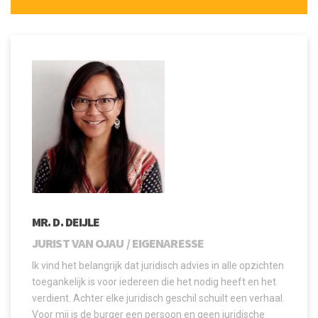
MR. D. DEIJLE
JURIST VAN OJAU / EIGENARESSE
Ik vind het belangrijk dat juridisch advies in alle opzichten
toegankelijk is voor iedereen die het nodig heeft en het
verdient. Achter elke juridisch geschil schuilt een verhaal.
Voor mij is de burger een persoon en geen juridische