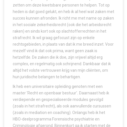
zetten om deze kwetsbare personen te helpen. Tot op
heden is dat goed gelukt, en heb ik al heel wat zaken met
succes kunnen afronden. Ik richt me met name op zaken
in het sociale zekerheidsrecht (ook die het arbeidsrecht
raken) en sinds kort ook op slachtofferrechten in het
strafrecht. Ik wil graag gefocust zijn op enkele
rechtsgebieden, in plaats van dat ik me breed inzet. Voor
mezelf vind ik dat ook prima, want geen zaak is
hetzelfde. De zaken die ik doe, zijn vrijwel altijd erg
complex, en regelmatig ook schrijnend. Dankbaar dat ik
altijd het volste vertrouwen krijg van mijn cliënten, om
hun juridische belangen te behartigen.
Ik heb een universitaire opleiding genoten met een
master 'Recht en openbaar bestuur'
.
Daarnaast heb ik
verdiepende en gespecialiseerde modules gevolgd
(zoals in het strafrecht), als ook aanvullende cursussen
(zoals in mediation en coaching). Onlangs heb ik het
HBO-deelprogramma Forensische psychiatrie en
Criminologie afgerond. Binnenkort ga ik starten met de