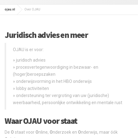
ojau.nl
Over OJAU
Juridisch advies en meer
OJAU is er voor:
» juridisch advies
» procesvertegenwoordiging in bezwaar- en
(hoger)beroepszaken
» onderwijsvorming in het HBO onderwijs
» lobby activiteiten
» ondersteuning ter vergroting van uw (juridische)
weerbaarheid, persoonlijke ontwikkeling en mentale rust
Waar OJAU voor staat
De
O
staat voor
O
nline,
O
nderzoek en
O
nderwijs, maar óók