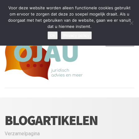
Tijdelijke stop: wegens drukte kan ik beperkt nieuwe zaken aannemen
Voor deze website worden alleen functionele cookies gebruikt
en vragen beantwoorden
om ervoor te zorgen dat deze zo soepel mogelijk draait. Als u
doorgaat met het gebruiken van de website, gaan we er vanuit
Algemene Voorwaarden
Disclaimer
Privacybeleid
dat u hiermee instemt.
Ok
Privacy policy
MENU
BLOGARTIKELEN
Verzamelpagina