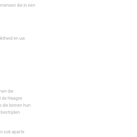
 mensen die in een
iktheid en uw
.
nen die
t de Haagse
 die binnen hun
bestrijden.
n ook aparte