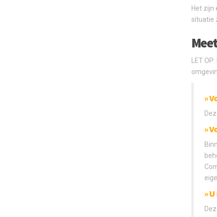
Het zijn
situatie
Meet
LET OP: 
omgevin
» V
Dez
» V
Bin
beh
Com
eige
» U
Dez