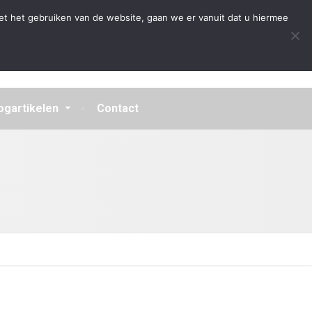
Algemene Voorwaarden
Disclaimer
Privacybeleid
et het gebruiken van de website, gaan we er vanuit dat u hiermee
ogartikelen
Contact