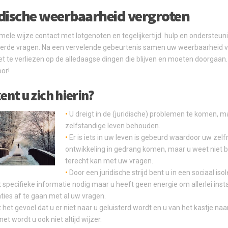
dische weerbaarheid vergroten
mele wijze contact met lotgenoten en tegelijkertijd hulp en ondersteunin
eerde vragen. Na een vervelende gebeurtenis samen uw weerbaarheid 
et te verliezen op de alledaagse dingen die blijven en moeten doorgaan. 
oor!
ent u zich hierin?
•
U dreigt in de (juridische) problemen te komen, m
zelfstandige leven behouden.
•
Er is iets in uw leven is gebeurd waardoor uw ze
ontwikkeling in gedrang komen, maar u weet niet bi
terecht kan met uw vragen.
•
Door een juridische strijd bent u in een sociaal is
 specifieke informatie nodig maar u heeft geen energie om allerlei inst
ties af te gaan met al uw vragen.
 het gevoel dat u er niet naar u geluisterd wordt en u van het kastje na
net wordt u ook niet altijd wijzer.