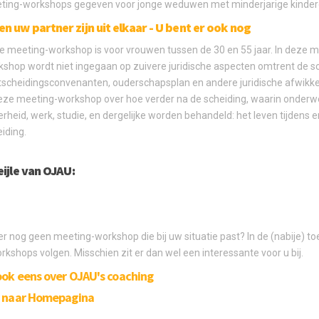
ting-workshops gegeven voor jonge weduwen met minderjarige kinder
 en uw partner zijn uit elkaar - U bent er ook nog
 meeting-workshop is voor vrouwen tussen de 30 en 55 jaar. In deze m
shop wordt niet ingegaan op zuivere juridische aspecten omtrent de sc
scheidingsconvenanten, ouderschapsplan en andere juridische afwikke
eze meeting-workshop over hoe verder na de scheiding, waarin onderwe
rheid, werk, studie, en dergelijke worden behandeld: het leven tijdens e
iding.
ijle van OJAU:
ier nog geen meeting-workshop die bij uw situatie past? In de (nabije) t
kshops volgen. Misschien zit er dan wel een interessante voor u bij.
ook eens over OJAU's coaching
g naar Homepagina