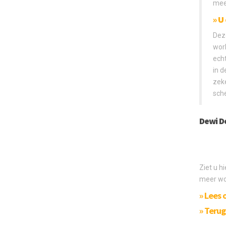
mee
» U
Deze
work
echt
in d
zeke
sche
Dewi De
Ziet u h
meer wor
» Lees 
» Teru