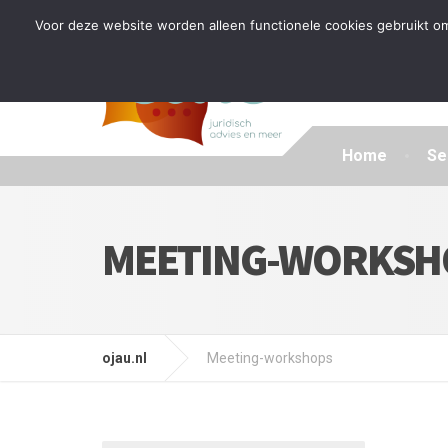
Tijdelijke stop: wegens drukte kan ik beperkt nieuwe zak
Voor deze website worden alleen functionele cookies gebruikt om
Home
Se
MEETING-WORKSH
ojau.nl
Meeting-workshops