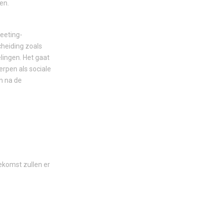
en.
eeting-
heiding zoals
lingen. Het gaat
rpen als sociale
n na de
oekomst zullen er