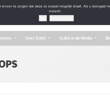
en aannemen en vragen beantwoorden
 ervoor te zorgen dat deze zo soepel mogelijk draait. Als u doorgaat m
instemt.
Ok
Privacy policy
rvices
Over OJAU
OJAU in de Media
Bl
OPS