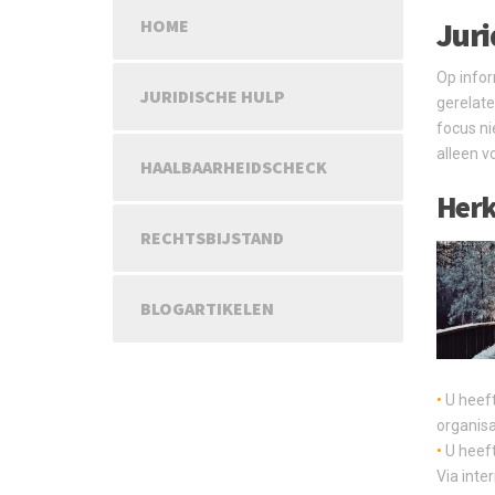
Juri
HOME
Op infor
JURIDISCHE HULP
gerelat
focus ni
alleen v
HAALBAARHEIDSCHECK
Herk
RECHTSBIJSTAND
BLOGARTIKELEN
•
U heeft
organisa
•
U heeft
Via inter