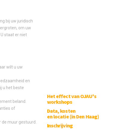
g bij uw juridisch
vergroten, om uw
U staat er niet
aar wilt u uw
lfredzaamheid en
j u het beste
Het effect van OJAU's
workshops
olement beland.
anties of
Data, kosten
en locatie (in Den Haag)
ar de muur gestuurd.
Inschrijving