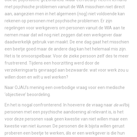
met psychische problemen vanuit de WIA misschien niet direct
aan, aangezien men in het algemeen (nog) niet voldoende kan
rekenen op personen met psychische problemen. Er zijn
regelingen voor werkgevers om personen vanuit de WIA aan te
nemen maar dat wil nog niet zeggen dat een werkgever daar
daadwerkelijk gebruik van maakt. De ene dag gaat het misschien
een beetje goed maar de andere dag kan het helemaal mis zijn.
Het is te onvoorspelbaar. Voor de zieke persoon zelf des te meer
frustrerend. Tijdens een hoorzitting werd door de
verzekeringsarts gevraagd aan bezwaarde: wat voor werk zou u
willen doen en wilt u wel werken?
Naar OJAU’s mening een overbodige vraag voor een medische
‘objectieve’ beoordeling.
En het is nogal confronterend. In hoeverre de vraag naar
de wil
bij
personen met een psychische aandoening al relevant is, is het
voor deze personen vaak geen kwestie van niet willen maar een
kwestie van niet
kunnen
. De personen die ik bijsta willen gerust
proberen een beetje te werken, áls er een werkgever is die hun