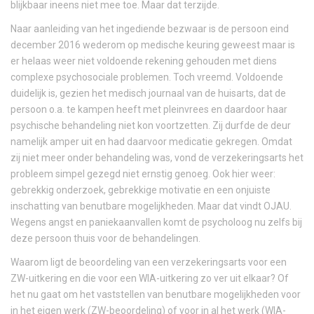
blijkbaar ineens niet mee toe. Maar dat terzijde.
Naar aanleiding van het ingediende bezwaar is de persoon eind
december 2016 wederom op medische keuring geweest maar is
er helaas weer niet voldoende rekening gehouden met diens
complexe psychosociale problemen. Toch vreemd. Voldoende
duidelijk is, gezien het medisch journaal van de huisarts, dat de
persoon o.a. te kampen heeft met pleinvrees en daardoor haar
psychische behandeling niet kon voortzetten. Zij durfde de deur
namelijk amper uit en had daarvoor medicatie gekregen. Omdat
zij niet meer onder behandeling was, vond de verzekeringsarts het
probleem simpel gezegd niet ernstig genoeg. Ook hier weer:
gebrekkig onderzoek, gebrekkige motivatie en een onjuiste
inschatting van benutbare mogelijkheden. Maar dat vindt OJAU.
Wegens angst en paniekaanvallen komt de psycholoog nu zelfs bij
deze persoon thuis voor de behandelingen.
Waarom ligt de beoordeling van een verzekeringsarts voor een
ZW-uitkering en die voor een WIA-uitkering zo ver uit elkaar? Of
het nu gaat om het vaststellen van benutbare mogelijkheden voor
in het eigen werk (ZW-beoordeling) of voor in al het werk (WIA-