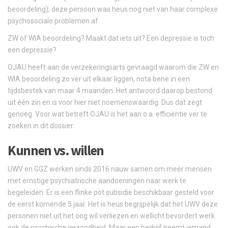
beoordeling), deze persoon was heus nog niet van haar complexe
psychosociale problemen af.
ZW of WIA beoordeling? Maakt dat iets uit? Een depressie is toch
een depressie?
OJAU heeft aan de verzekeringsarts gevraagd waarom die ZW en
WIA beoordeling zo ver uit elkaar liggen, nota bene in een
tijdsbestek van maar 4 maanden. Het antwoord daarop bestond
uit één zin en is voor hier niet noemenswaardig. Dus dat zegt
genoeg. Voor wat betreft OJAU is het aan o.a. efficiëntie ver te
zoeken in dit dossier.
Kunnen vs. willen
UWV en GGZ werken sinds 2016 nauw samen om meer mensen
met ernstige psychiatrische aandoeningen naar werk te
begeleiden. Er is een flinke pot subsidie beschikbaar gesteld voor
de eerst komende 5 jaar. Het is heus begrijpelijk dat het UWV deze
personen niet uit het oog wil verliezen en wellicht bevordert werk
ook de psychische gezondheid. Maar een bedrijf neemt iemand