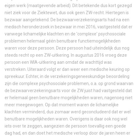
eigen werk (maatgevende arbeid). Dit betekende dus kort gezegd
niet ziek voor de Ziektewet, dus ook geen ZW-recht. Hiertegen is
bezwaar aangetekend. De bezwaarverzekeringsarts had na een
medisch heronderzoek in bezwaar in mei 2016, vastgesteld dat er
vanwege lichamelijke klachten en de 'complexe' psychosociale
problemen helemaal géén benutbare functiemogelijkheden
waren voor deze persoon. Deze persoon had uiteindelijk dus nog
steeds recht op een ZW-uitkering. In augustus 2016 vroeg deze
persoon een WIA-uitkering aan omdat de wachttijd was
verstreken. Uiteraard volgt er dan weer een medische keuring op
spreekuur. Echter, in de verzekeringsgeneeskundige beoordeling
zijn die complexe psychosociale problemen, o.a. op grond waarvan
de bezwaarverzekeringsarts voor de ZW juist had vastgesteld dat
er helemaal geen benutbare mogelijkheden waren, nagenoeg niet
meer meegewogen. Op dat moment waren de lichamelijke
klachten verminderd, dus zomaar werd geconcludeerd dat er wel
benutbare mogelijkheden waren. Overigens is daar ook nog wel
iets over te zeggen, aangezien de persoon toevallig een goede
dag had, en dan doet het medische verloop door de jaren heen er