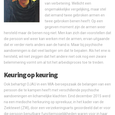
van verbetering. Wellicht een
ongemakkelijke vergelijking, maar stel
dat iemand twee gebroken armen en
twee gebroken benen heeft. Op een
gegeven moment zijn de armen weer
hersteld maar de benen nog niet. Men kan zich dan voorstellen dat
die persoon wel weer kan werken met de armen, ervan uitgaande
dat er verder niets anders aan de hand is. Maar bij psychische
aandoeningen is dat veel lastiger om dat te bepalen. Als het ene is
hersteld, wil niet zeggen dat het andere niet ook nog een zware
belemmering vormt om al tot het arbeidsproces toe te treden.
Keuring op keuring
Ook behartigt OJAU in een WIA-beroepszaak de belangen van een
persoon die te kampen heeft met verschillende psychische
aandoeningen en lichamelijke klachten. Eind december 2015 werd
na een medische herkeuring op spreekuur, in het kader van de
Ziektewet (ZW), door een verzekeringsarts geoordeeld dat er voor
die persoon benutbare functiemogelijkheden waren voor in haar