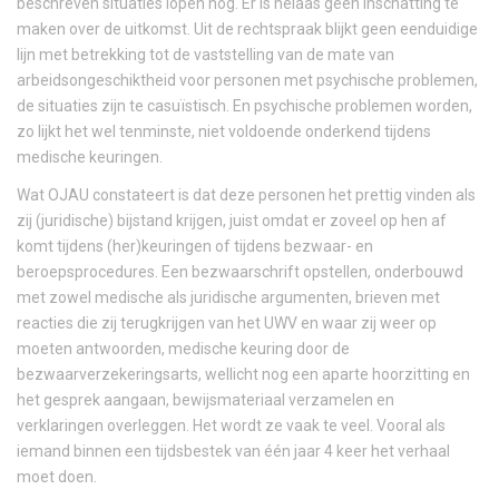
beschreven situaties lopen nog. Er is helaas geen inschatting te
maken over de uitkomst. Uit de rechtspraak blijkt geen eenduidige
lijn met betrekking tot de vaststelling van de mate van
arbeidsongeschiktheid voor personen met psychische problemen,
de situaties zijn te casuïstisch. En psychische problemen worden,
zo lijkt het wel tenminste, niet voldoende onderkend tijdens
medische keuringen.
Wat OJAU constateert is dat deze personen het prettig vinden als
zij (juridische) bijstand krijgen, juist omdat er zoveel op hen af
komt tijdens (her)keuringen of tijdens bezwaar- en
beroepsprocedures. Een bezwaarschrift opstellen, onderbouwd
met zowel medische als juridische argumenten, brieven met
reacties die zij terugkrijgen van het UWV en waar zij weer op
moeten antwoorden, medische keuring door de
bezwaarverzekeringsarts, wellicht nog een aparte hoorzitting en
het gesprek aangaan, bewijsmateriaal verzamelen en
verklaringen overleggen. Het wordt ze vaak te veel. Vooral als
iemand binnen een tijdsbestek van één jaar 4 keer het verhaal
moet doen.