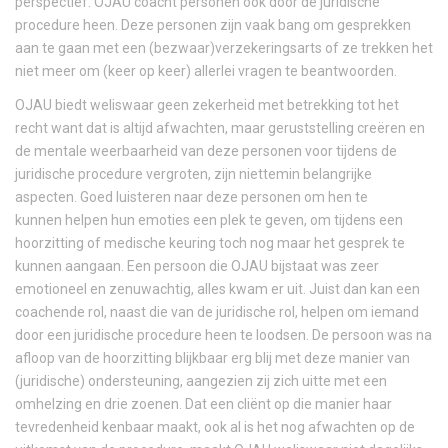
perspectief. OJAU coacht personen ook door de juridische
procedure heen. Deze personen zijn vaak bang om gesprekken
aan te gaan met een (bezwaar)verzekeringsarts of ze trekken het
niet meer om (keer op keer) allerlei vragen te beantwoorden.
OJAU biedt weliswaar geen zekerheid met betrekking tot het
recht want dat is altijd afwachten, maar geruststelling creëren en
de mentale weerbaarheid van deze personen voor tijdens de
juridische procedure vergroten, zijn niettemin belangrijke
aspecten. Goed luisteren naar deze personen om hen te
kunnen helpen hun emoties een plek te geven, om tijdens een
hoorzitting of medische keuring toch nog maar het gesprek te
kunnen aangaan. Een persoon die OJAU bijstaat was zeer
emotioneel en zenuwachtig, alles kwam er uit. Juist dan kan een
coachende rol, naast die van de juridische rol, helpen om iemand
door een juridische procedure heen te loodsen. De persoon was na
afloop van de hoorzitting blijkbaar erg blij met deze manier van
(juridische) ondersteuning, aangezien zij zich uitte met een
omhelzing en drie zoenen. Dat een cliënt op die manier haar
tevredenheid kenbaar maakt, ook al is het nog afwachten op de