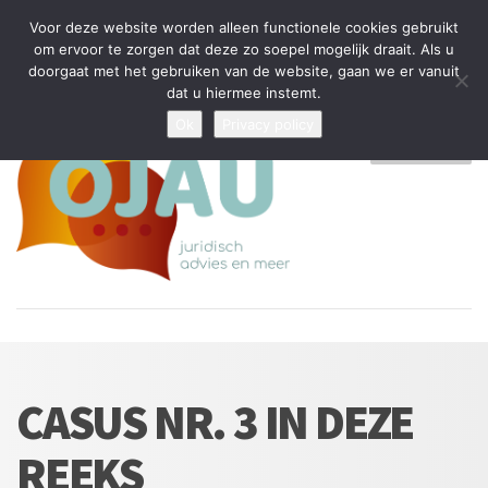
Tijdelijke stop: wegens drukte kan ik beperkt nieuwe zaken aannemen
Voor deze website worden alleen functionele cookies gebruikt
en vragen beantwoorden
om ervoor te zorgen dat deze zo soepel mogelijk draait. Als u
doorgaat met het gebruiken van de website, gaan we er vanuit
Algemene Voorwaarden
Disclaimer
Privacybeleid
dat u hiermee instemt.
Ok
Privacy policy
MENU
CASUS NR. 3 IN DEZE
REEKS