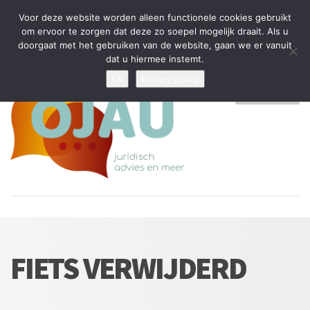
Tijdelijke stop: wegens drukte kan ik beperkt nieuwe zaken aannemen
Voor deze website worden alleen functionele cookies gebruikt
en vragen beantwoorden
om ervoor te zorgen dat deze zo soepel mogelijk draait. Als u
doorgaat met het gebruiken van de website, gaan we er vanuit
Algemene Voorwaarden
Disclaimer
Privacybeleid
dat u hiermee instemt.
Ok
Privacy policy
MENU
FIETS VERWIJDERD