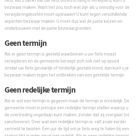
fiets. Als u denkt dat uw fiets onrechtmatig is verwijderd, kunt u
bezwaar maken. Want het zou toch wat zijn als u onnodig voor de
verwijderingskosten moet opdraaien! U kunt tegen verschillende
aspecten bezwaar maken. U moet dus wel de juiste kiezen en
onderbouwen met de juiste bezwaargronden.
Geen termijn
Als er geen termijn is gesteld waarbinnen u uw fiets moest
verwijderen en de gemeente beroept zich ook niet op spoed
omdat uw fiets gevaarlijk of hinderlijk gestald stond, dan kunt u je
bezwaar maken tegen het ontbreken van een gestelde termijn.
Geen redelijke termijn
Als er wel een termijn is gegeven maar de termijn is onredelijk. De
gemeente moet in principe een redelijke termijn stellen waarop u
de overtreding ongedaan kunt maken, zonder dat zij overgaat tot
sanctioneren. Over wat een redelijke termijn is, valt zoals eerder
vermeld te twisten. Een uur de tijd om je fiets weg te halen bij een
station lijkt in ieder geval niet redelijk. Als er geen redelijke termijn