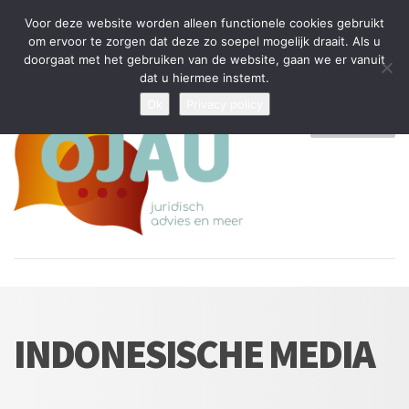
Tijdelijke stop: wegens drukte kan ik beperkt nieuwe zaken aannemen
Voor deze website worden alleen functionele cookies gebruikt
en vragen beantwoorden
om ervoor te zorgen dat deze zo soepel mogelijk draait. Als u
doorgaat met het gebruiken van de website, gaan we er vanuit
Algemene Voorwaarden
Disclaimer
Privacybeleid
dat u hiermee instemt.
Ok
Privacy policy
MENU
INDONESISCHE MEDIA