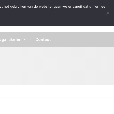
Algemene Voorwaarden
Disclaimer
Privacybeleid
et het gebruiken van de website, gaan we er vanuit dat u hiermee
ogartikelen
Contact