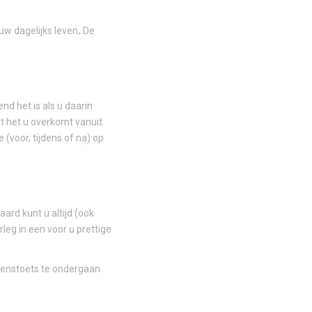
 uw dagelijks leven
.
De
nd het is als u daarin
at het u overkomt vanuit
 (voor, tijdens of na) op
ard kunt u altijd (ook
leg in een voor u prettige
omenstoets te ondergaan