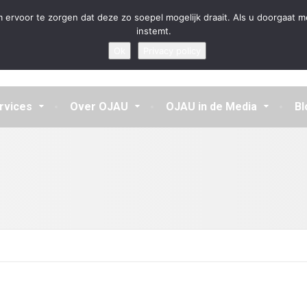
en aannemen en vragen beantwoorden
 ervoor te zorgen dat deze zo soepel mogelijk draait. Als u doorgaat m
instemt.
Ok
Privacy policy
rvices
Over OJAU
OJAU in de Media
Bl