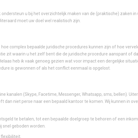
k ondersteun u bij het overzichtelijk maken van de (praktische) zaken in
 Uiteraard moet uw doel wel realistisch zijn.
e hoe complex bepaalde juridische procedures kunnen zijn of hoe vervele
atie zit waarin u het zelf bent die de juridische procedure aanspant of d
. Helaas heb ik vaak genoeg gezien wat voor impact een dergelijke situatie
edure is gewonnen of als het conflict eenmaal is opgelost.
ine kanalen (Skype, Facetime, Messenger, Whatsapp, sms, bellen). Uitera
ft dan niet perse naar een bepaald kantoor te komen. Wij kunnen in over
ntsgeld te betalen, tot een bepaalde doelgroep te behoren of een ink
rij snel geboden worden.
exibiliteit.