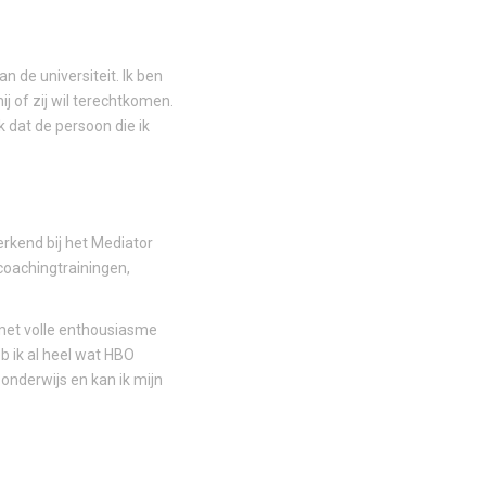
n de universiteit. Ik ben
j of zij wil terechtkomen.
k dat de persoon die ik
erkend bij het Mediator
coachingtrainingen,
k met volle enthousiasme
eb ik al heel wat HBO
onderwijs en kan ik mijn