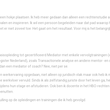
in een hokje plaatsen. Ik heb meer gedaan dan alleen een rechtenstudie aa
len en inspireren. Ik wil een persoon begeleiden naar dat pad waarop hi
r niet zoveel toe. Het gaat om het resultaat. Voor mij is het belangrij
asisopleiding tot gecertificeerd Mediator met enkele vervolgtrainingen (
register Nederland), zoals Transactionele analyse en andere mentor- en 
dan een mediator of coach? Nee, niet per se.
ren werkervaring opgedaan, niet alleen op juridisch vlak maar ook heb i
e werkvloer vervuld. Sinds ik als zelfstandig juriste door het leven ga, h
ijdens hun stage en afstuderen. Ook ben ik docente in het HBO-rechten 
benutten.
vulling op de opleidingen en trainingen die ik heb gevolgd.