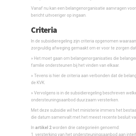
Vanaf nu kan een belangenorganisatie aanvragen voor su
bericht uitvoeriger op ingaan.
Criteria
In de subsidieregeling zijn criteria opgenomen waaraan
zorgvuldig afweging gemaakt om er voor te zorgen dat d
» Het moet gaan om belangenorganisaties die belangen 
familie ondersteunen bij het vinden van elkaar.
» Tevens is hier de criteria aan verbonden dat de bela
de KVK.
» Vervolgens is in de subsidieregeling beschreven welke
ondersteuningsaanbod duurzaam versterken.
Met deze subsidie wil het ministerie immers het best
die datum samenvalt met het meest recente besluit van m
In
artikel 2
worden drie categorieën genoemd:
1. versterking van het ondersteuningsaanbod aan inter