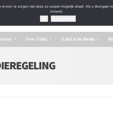
en aannemen en vragen beantwoorden
 ervoor te zorgen dat deze zo soepel mogelijk draait. Als u doorgaat m
instemt.
Ok
Privacy policy
rvices
Over OJAU
OJAU in de Media
Bl
DIEREGELING