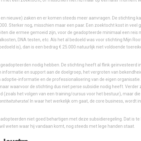
n met een zoektocht, of misschien niet nu maar op een later moment w
en nieuwe) zaken en er komen steeds meer aanvragen. De stichting kan 
00. Sterker nog, misschien maar een paar. Een zoektocht kost in veel g
eiten die ermee gemoeid zijn, voor de geadopteerde minimaal een reis n
aalkosten, DNA testen, etc. Als het al bedoeld was voor stichting Mijn Ro
edoeld is), dan is een bedrag € 25.000 natuurlijk niet voldoende toereik
geadopteerden nodig hebben. De stichting heeft al flink geïnvesteerd in 
n informatie en support aan de doelgroep, het vergroten van bekendhei
 adoptie-informatie en de professionalisering van de eigen organisatie.
 maar waarvoor de stichting dus niet perse subsidie nodig heeft. Verder z
 (zoals het volgen van een training/cursus voor het bestuur), maar die
entiteitsherstel
. In waar het werkelijk om gaat, de core business, wordt i
eadopteerden niet goed behartigen met deze subsidieregeling. Dat is te
e wil weten waar hij vandaan komt, nog steeds met lege handen staat.