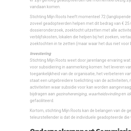
er zijn genoeg geadopteerden die momenteel bezig zij
vandaan komen.
Stichting Mijn Roots heeft momenteel 72 (langlopende 
zoveel geadopteerden helpen met dit bedrag van € 25.0
dossieronderzoek, zoektocht uitzetten met alle activit
verblijfskosten, lokalen die helpen bij het zoeken, vert
zoektochten in te zetten (maar waar het dus niet voor b
Investering
Stichting Mijn Roots weet door jarenlange ervaring wat 
voor subsidiering in aanmerking komen: het leveren va
toegankelijkheid van de organisatie, het verbeteren van
staat een uitgebreidere toelichting van de activiteiten,
activiteiten waar subsidie voor kan worden aangevraagd
bijdragen aan
gezinshereniging
,
waarheidsvinding
en
id
gefaciliteerd.
Kortom, stichting Mijn Roots kan de belangen van de g
teleurstellender is dat de individuele geadopteerde di