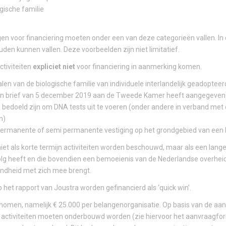
gische familie
gen voor financiering moeten onder een van deze categorieën vallen. In
den kunnen vallen. Deze voorbeelden zijn niet limitatief.
tiviteiten
expliciet niet
voor financiering in aanmerking komen.
alen van de biologische familie van individuele interlandelijk geadopteer
n zijn brief van 5 december 2019 aan de Tweede Kamer heeft aangegeven
ie bedoeld zijn om DNA tests uit te voeren (onder andere in verband met
n)
een permanente of semi permanente vestiging op het grondgebied van een
et als korte termijn activiteiten worden beschouwd, maar als een lange
volg heeft en die bovendien een bemoeienis van de Nederlandse overhei
endheid met zich mee brengt.
 het rapport van Joustra worden gefinancierd als ‘quick win’.
omen, namelijk € 25.000 per belangenorganisatie. Op basis van de aan
e activiteiten moeten onderbouwd worden (zie hiervoor het aanvraagformu