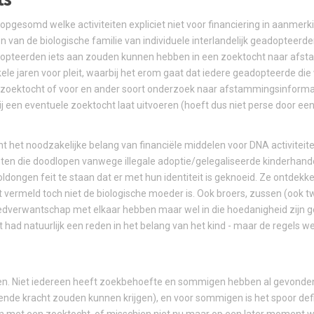
ief opgesomd welke activiteiten expliciet niet voor financiering in aanm
n van de biologische familie van individuele interlandelijk geadopteerden
 geadopteerden iets aan zouden kunnen hebben in een zoektocht naar afs
ele jaren voor pleit, waarbij het erom gaat dat iedere geadopteerde die
e) zoektocht of voor en ander soort onderzoek naar afstammingsinforma
 een eventuele zoektocht laat uitvoeren (hoeft dus niet perse door een
cht het noodzakelijke belang van financiële middelen voor DNA activitei
hten die doodlopen vanwege illegale adoptie/gelegaliseerde kinderhan
ngen feit te staan dat er met hun identiteit is geknoeid. Ze ontdekke
 vermeld toch niet de biologische moeder is. Ook broers, zussen (ook t
dverwantschap met elkaar hebben maar wel in die hoedanigheid zijn ge
 had natuurlijk een reden in het belang van het kind - maar de regels 
men. Niet iedereen heeft zoekbehoefte en sommigen hebben al gevonden (
de kracht zouden kunnen krijgen), en voor sommigen is het spoor defi