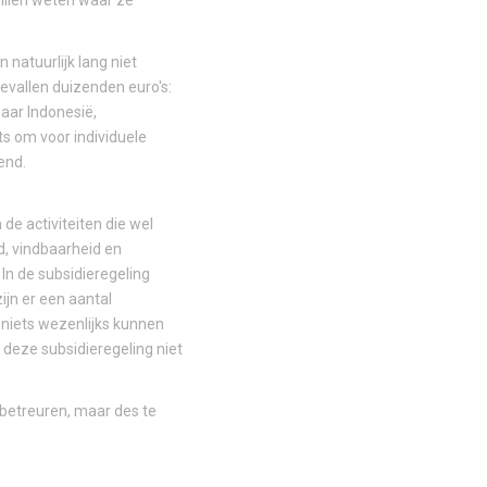
illen weten waar ze
natuurlijk lang niet
evallen duizenden euro's:
aar Indonesië,
ots om voor individuele
end.
de activiteiten die wel
d, vindbaarheid en
 In de subsidieregeling
ijn er een aantal
 niets wezenlijks kunnen
n deze subsidieregeling niet
 betreuren, maar des te