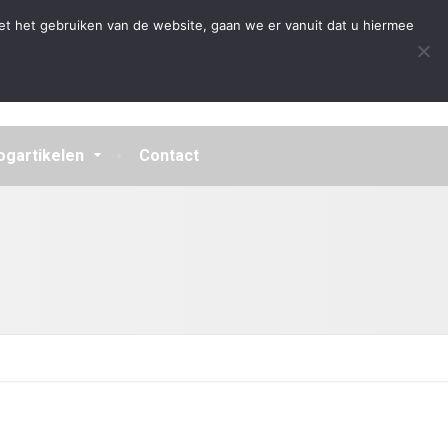
Algemene Voorwaarden
Disclaimer
Privacybeleid
et het gebruiken van de website, gaan we er vanuit dat u hiermee
ogartikelen
Contact