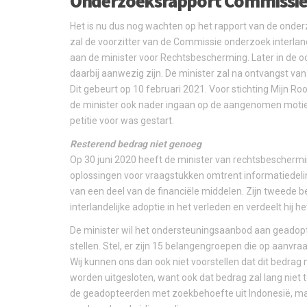
Onderzoeksrapport Commissie
Het is nu dus nog wachten op het rapport van de onder
zal de voorzitter van de Commissie onderzoek interlan
aan de minister voor Rechtsbescherming. Later in de oc
daarbij aanwezig zijn. De minister zal na ontvangst 
Dit gebeurt op 10 februari 2021. Voor stichting Mijn Ro
de minister ook nader ingaan op de aangenomen motie -
petitie voor was gestart.
Resterend bedrag niet genoeg
Op 30 juni 2020 heeft de minister van rechtsbescherm
oplossingen voor vraagstukken omtrent informatiedelin
van een deel van de financiële middelen. Zijn tweede b
interlandelijke adoptie in het verleden en verdeelt hij 
De minister wil het ondersteuningsaanbod aan geadopt
stellen. Stel, er zijn 15 belangengroepen die op aanvra
Wij kunnen ons dan ook niet voorstellen dat dit bedrag n
worden uitgesloten, want ook dat bedrag zal lang niet 
de geadopteerden met zoekbehoefte uit Indonesië, maa