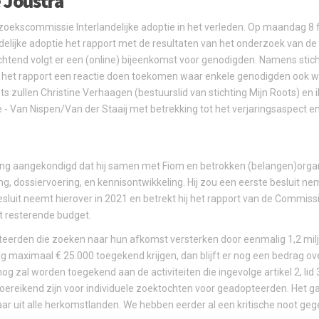
 Joustra
zoekscommissie Interlandelijke adoptie in het verleden. Op maandag 8 
delijke adoptie het rapport met de resultaten van het onderzoek van 
htend volgt er een (online) bijeenkomst voor genodigden. Namens sticht
van het rapport een reactie doen toekomen waar enkele genodigden ook 
ots zullen Christine Verhaagen (bestuurslid van stichting Mijn Roots) en 
 Van Nispen/Van der Staaij met betrekking tot het verjaringsaspect en
ing aangekondigd dat hij samen met Fiom en betrokken (belangen)orga
g, dossiervoering, en kennisontwikkeling. Hij zou een eerste besluit 
esluit neemt hierover in 2021 en betrekt hij het rapport van de Commis
het resterende budget.
eerden die zoeken naar hun afkomst versterken door eenmalig 1,2 miljo
ag maximaal € 25.000 toegekend krijgen, dan blijft er nog een bedrag ov
og zal worden toegekend aan de activiteiten die ingevolge artikel 2, lid
toereikend zijn voor individuele zoektochten voor geadopteerden. Het ga
r uit alle herkomstlanden. We hebben eerder al een kritische noot ge