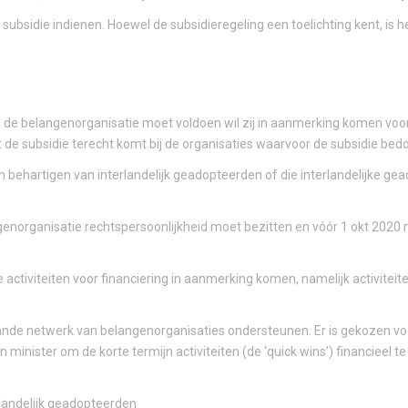
bsidie indienen. Hoewel de subsidieregeling een toelichting kent, is h
 de belangenorganisatie moet voldoen wil zij in aanmerking komen voor f
e subsidie terecht komt bij de organisaties waarvoor de subsidie bedoe
behartigen van interlandelijk geadopteerden of die interlandelijke ge
ngenorganisatie rechtspersoonlijkheid moet bezitten en vóór 1 okt 2020 
 activiteiten voor financiering in aanmerking komen, namelijk activiteite
aande netwerk van belangenorganisaties ondersteunen. Er is gekozen v
inister om de korte termijn activiteiten (de ‘quick wins’) financieel t
landelijk geadopteerden