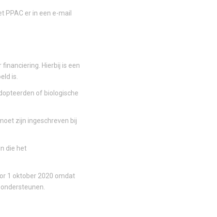
et PPAC er in een e-mail
inanciering. Hierbij is een
ld is.
adopteerden of biologische
moet zijn ingeschreven bij
n die het
oor 1 oktober 2020 omdat
e ondersteunen.