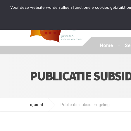
Tijdelijke stop: wegens drukte kan ik beperkt nieuwe zak
Voor deze website worden alleen functionele cookies gebruikt om
Home
Se
PUBLICATIE SUBSI
ojau.nl
Publicatie subsidieregeling