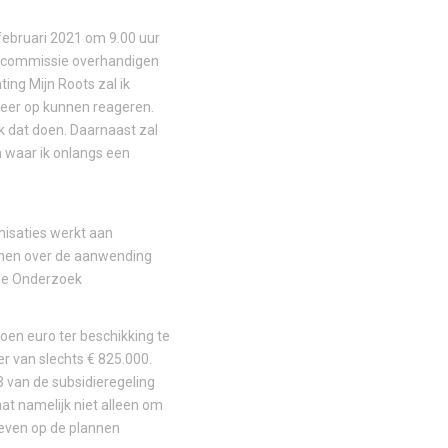
februari 2021 om 9.00 uur
de commissie overhandigen
ing Mijn Roots zal ik
weer op kunnen reageren.
ik dat doen. Daarnaast zal
 waar ik onlangs een
nisaties werkt aan
nemen over de aanwending
sie Onderzoek
en euro ter beschikking te
er van slechts € 825.000.
 3 van de subsidieregeling
at namelijk niet alleen om
geven op de plannen