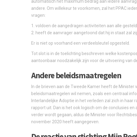
automatisch het maximum bedrag aan iedere aanvrager 
andere. Om willekeur te voorkomen, zal het PPAC ieder
vragen:
1. voldoen de aangedragen activiteiten aan alle gestel
2. heeft de aanvrager aangetoond dat hij in staat zal zi
Er is niet op voorhand een verdeelsleutel opgesteld.
Tot slot is in de toelichting beschreven welke kostenp
aantoonbaar noodzakelijk zijn voor de uitvoering van de
Andere beleidsmaatregelen
In de brieven aan de Tweede Kamer heeft de Minister v
beleidsmaatregelen wil nemen, zoals een centraal in
Interlandelijke Adoptie in het verleden zal zich in haa
rapport uit. Dan is het ook logisch om de conclusies 
verder wordt gegaan, aldus de Minister voor Rechtsbesc
november 2020 heeft aangegeven.
De reactie van stichting Mijn Roo