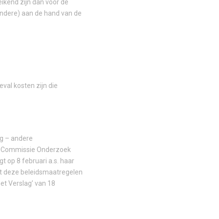
ikend zijn dan voor de
andere) aan de hand van de
val kosten zijn die
ng – andere
De Commissie Onderzoek
t op 8 februari a.s. haar
met deze beleidsmaatregelen
et Verslag’ van 18