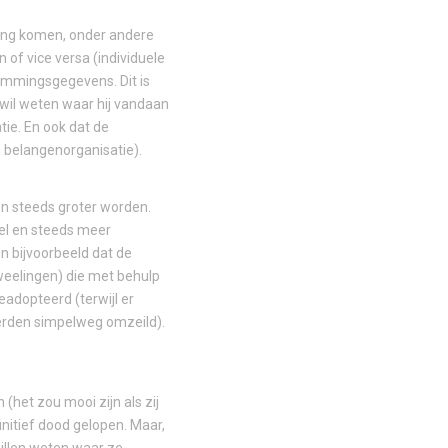
erking komen, onder andere
 of vice versa (individuele
tammingsgegevens. Dit is
 wil weten waar hij vandaan
tie. En ook dat de
 belangenorganisatie).
ten steeds groter worden.
del en steeds meer
n bijvoorbeeld dat de
weelingen) die met behulp
adopteerd (terwijl er
werden simpelweg omzeild).
het zou mooi zijn als zij
nitief dood gelopen. Maar,