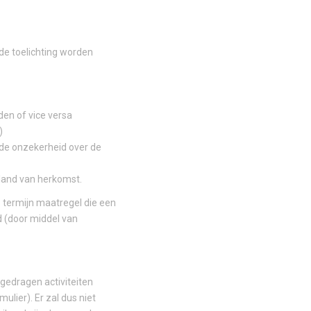
 de toelichting worden
den of vice versa
)
 de onzekerheid over de
 land van herkomst.
 termijn maatregel die een
d (door middel van
gedragen activiteiten
lier). Er zal dus niet