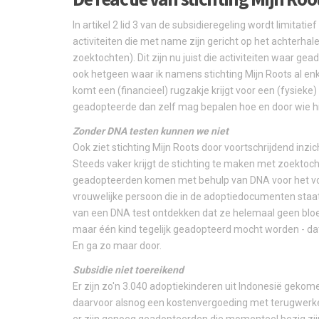
In artikel 2 lid 3 van de subsidieregeling wordt limitat
activiteiten die met name zijn gericht op het achterhale
zoektochten). Dit zijn nu juist die activiteiten waar
ook hetgeen waar ik namens stichting Mijn Roots al enk
komt een (financieel) rugzakje krijgt voor een (fysiek
geadopteerde dan zelf mag bepalen hoe en door wie hij
Zonder DNA testen kunnen we niet
Ook ziet stichting Mijn Roots door voortschrijdend inzi
Steeds vaker krijgt de stichting te maken met zoektoc
geadopteerden komen met behulp van DNA voor het voldo
vrouwelijke persoon die in de adoptiedocumenten staat
van een DNA test ontdekken dat ze helemaal geen bloe
maar één kind tegelijk geadopteerd mocht worden - dat
En ga zo maar door.
Subsidie niet toereikend
Er zijn zo'n 3.040 adoptiekinderen uit Indonesië geko
daarvoor alsnog een kostenvergoeding met terugwerken