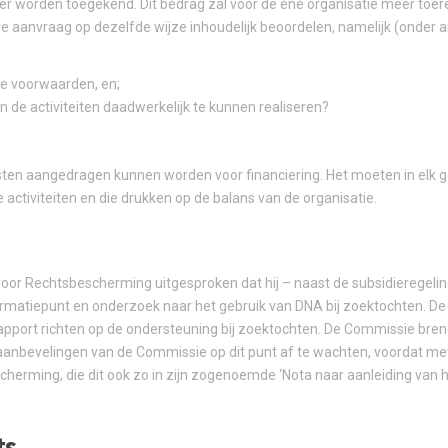
worden toegekend. Dit bedrag zal voor de ene organisatie meer toere
e aanvraag op dezelfde wijze inhoudelijk beoordelen, namelijk (onder 
de voorwaarden, en;
jn de activiteiten daadwerkelijk te kunnen realiseren?
osten aangedragen kunnen worden voor financiering. Het moeten in elk ge
 activiteiten en die drukken op de balans van de organisatie.
oor Rechtsbescherming uitgesproken dat hij – naast de subsidieregeli
formatiepunt en onderzoek naar het gebruik van DNA bij zoektochten. 
r rapport richten op de ondersteuning bij zoektochten. De Commissie breng
en aanbevelingen van de Commissie op dit punt af te wachten, voordat 
herming, die dit ook zo in zijn zogenoemde ‘Nota naar aanleiding van h
ts