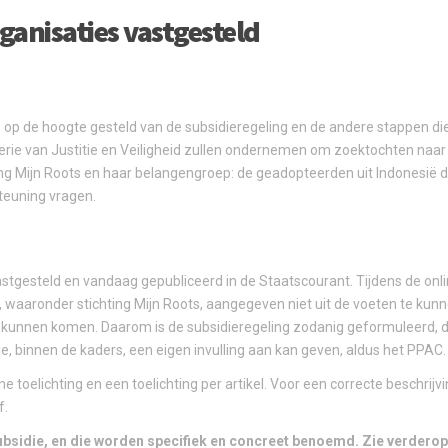
anisaties vastgesteld
 op de hoogte gesteld van de subsidieregeling en de andere stappen die
ie van Justitie en Veiligheid zullen ondernemen om zoektochten naar
ting Mijn Roots en haar belangengroep: de geadopteerden uit Indonesië 
teuning vragen.
astgesteld en vandaag gepubliceerd in de Staatscourant. Tijdens de onl
 waaronder stichting Mijn Roots, aangegeven niet uit de voeten te kun
en kunnen komen. Daarom is de subsidieregeling zodanig geformuleerd, d
ie, binnen de kaders, een eigen invulling aan kan geven, aldus het PPAC.
ne toelichting en een toelichting per artikel. Voor een correcte beschrij
f.
 subsidie, en die worden specifiek en concreet benoemd. Zie verderop