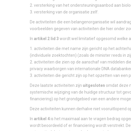
2. versterking van het ondersteuningsaanbod aan biolo
3. versterking van de organisatie zelf.
De activiteiten die een belangenorganisatie wil aandra
voorbeelden gegeven van activiteiten die hier onder zou
In
artikel 2 lid 3
wordt wel limitatief opgesomd welke ac
1. activiteiten die met name zijn gericht op het achterh
(individuele zoektochten) (zoals de minister reeds i
2. activiteiten die zien op de aanschaf van middelen d
privacy waarborgen van internationale DNA databanke
3. activiteiten die gericht zijn op het opzetten van 
Deze laatste activiteiten zijn
uitgesloten
omdat deze ni
systemische wijziging van de huidige structuur tot ge
financiering) op het grondgebied van een andere mog
Deze activiteiten kunnen derhalve niet vooruitlopend op
In
artikel 4
is het maximaal aan te vragen bedrag opgen
wordt beoordeeld of er financiering wordt verstrekt. D