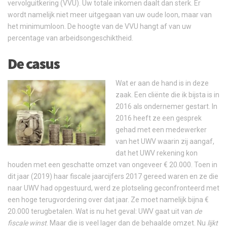
vervolguitkering (VVU). Uw totale inkomen daalt dan sterk. Er
wordt namelijk niet meer uitgegaan van uw oude loon, maar van
het minimumloon. De hoogte van de VVU hangt af van uw
percentage van arbeidsongeschiktheid.
De casus
Wat er aan de hand is in deze
zaak. Een cliënte die ik bijsta is in
2016 als ondernemer gestart. In
2016 heeft ze een gesprek
gehad met een medewerker
van het UWV waarin zij aangaf,
dat het UWV rekening kon
houden met een geschatte omzet van ongeveer € 20.000. Toen in
dit jaar (2019) haar fiscale jaarcijfers 2017 gereed waren en ze die
naar UWV had opgestuurd, werd ze plotseling geconfronteerd met
een hoge terugvordering over dat jaar. Ze moet namelijk bijna €
20.000 terugbetalen. Wat is nu het geval: UWV gaat uit van
de
fiscale winst
. Maar die is veel lager dan de behaalde omzet. Nu
lijkt