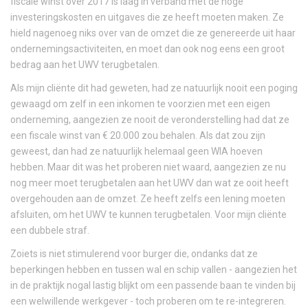
fiscale winst over 2017 is laag in verband met de hoge
investeringskosten en uitgaves die ze heeft moeten maken. Ze
hield nagenoeg niks over van de omzet die ze genereerde uit haar
ondernemingsactiviteiten, en moet dan ook nog eens een groot
bedrag aan het UWV terugbetalen.
Als mijn cliënte dit had geweten, had ze natuurlijk nooit een poging
gewaagd om zelf in een inkomen te voorzien met een eigen
onderneming, aangezien ze nooit de veronderstelling had dat ze
een fiscale winst van € 20.000 zou behalen. Als dat zou zijn
geweest, dan had ze natuurlijk helemaal geen WIA hoeven
hebben. Maar dit was het proberen niet waard, aangezien ze nu
nog meer moet terugbetalen aan het UWV dan wat ze ooit heeft
overgehouden aan de omzet. Ze heeft zelfs een lening moeten
afsluiten, om het UWV te kunnen terugbetalen. Voor mijn cliënte
een dubbele straf.
Zoiets is niet stimulerend voor burger die, ondanks dat ze
beperkingen hebben en tussen wal en schip vallen - aangezien het
in de praktijk nogal lastig blijkt om een passende baan te vinden bij
een welwillende werkgever - toch proberen om te re-integreren.