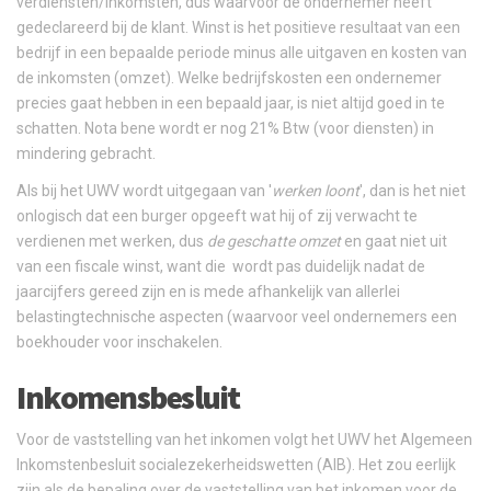
verdiensten/inkomsten, dus waarvoor de ondernemer heeft
gedeclareerd bij de klant. Winst is het positieve resultaat van een
bedrijf in een bepaalde periode minus alle uitgaven en kosten van
de inkomsten (omzet). Welke bedrijfskosten een ondernemer
precies gaat hebben in een bepaald jaar, is niet altijd goed in te
schatten. Nota bene wordt er nog 21% Btw (voor diensten) in
mindering gebracht.
Als bij het UWV wordt uitgegaan van '
werken loont
', dan is het niet
onlogisch dat een burger opgeeft wat hij of zij verwacht te
verdienen met werken, dus
de geschatte omzet
en gaat niet uit
van een fiscale winst, want die wordt pas duidelijk nadat de
jaarcijfers gereed zijn en is mede afhankelijk van allerlei
belastingtechnische aspecten (waarvoor veel ondernemers een
boekhouder voor inschakelen.
Inkomensbesluit
Voor de vaststelling van het inkomen volgt het UWV het Algemeen
Inkomstenbesluit socialezekerheidswetten (AIB). Het zou eerlijk
zijn als de bepaling over de vaststelling van het inkomen voor de