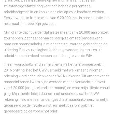
jaren. Ook was mijn cliënte op het moment van dat ze als
zelfstandige startte nog voor een bepaald percentage
arbeidsongeschikt en kon ze nog niet op volle krachten werken.
Een verwachtte fiscale winst van € 20.000, zou in haar situatie dus
helemaal niet reëel zijn geweest.
Mijn cliënte dacht verder dat als ze méér dan € 20.000 aan omzet
zou hebben, dat haar behaalde jaarlijkse omzet (omgerekend
naar een maandsalaris) in mindering zou worden gebracht op de
uitkering. Dat zou ze logisch hebben gevonden. Inkomsten uit
arbeid kunnen invloed hebben op de hoogte van de WIA.
In een voorschotbrief die mijn cliënte na het telefoongesprek in
2016 ontving, had het UWV vermeld met welk maandinkomen
rekening werd gehouden voor de WGA-uitkering. Dit omgerekende
maandinkomen kwam bijna overeen met de verwachtte omzet
van € 20.000 (omgerekend per maand) en waar mijn cliënte vanuit
ging. Mijn cliënte heeft daarom niet onderkend dat het UWV
rekening hield met een ander (geschat) maandinkomen, namelijk
gebaseerd op de fiscale winst, en heeft daarom ook niet
gereageerd op de voorschot brief.