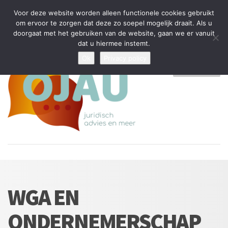
Tijdelijke stop: wegens drukte kan ik beperkt nieuwe zaken aannemen
Voor deze website worden alleen functionele cookies gebruikt
en vragen beantwoorden
om ervoor te zorgen dat deze zo soepel mogelijk draait. Als u
doorgaat met het gebruiken van de website, gaan we er vanuit
Algemene Voorwaarden
Disclaimer
Privacybeleid
dat u hiermee instemt.
Ok
Privacy policy
MENU
WGA EN
ONDERNEMERSCHAP