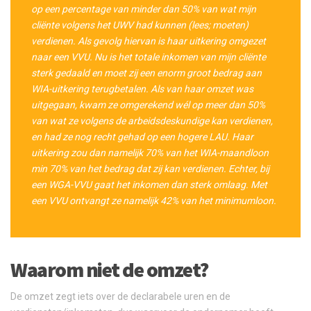
op een percentage van minder dan 50% van wat mijn
cliënte volgens het UWV had kunnen (lees; moeten)
verdienen. Als gevolg hiervan is haar uitkering omgezet
naar een VVU. Nu is het totale inkomen van mijn cliënte
sterk gedaald en moet zij een enorm groot bedrag aan
WIA-uitkering terugbetalen. Als van haar omzet was
uitgegaan, kwam ze omgerekend wél op meer dan 50%
van wat ze volgens de arbeidsdeskundige kan verdienen,
en had ze nog recht gehad op een hogere LAU. Haar
uitkering zou dan namelijk 70% van het WIA-maandloon
min 70% van het bedrag dat zij kan verdienen. Echter, bij
een WGA-VVU gaat het inkomen dan sterk omlaag. Met
een VVU ontvangt ze namelijk 42% van het minimumloon.
Waarom niet de omzet?
De omzet zegt iets over de declarabele uren en de