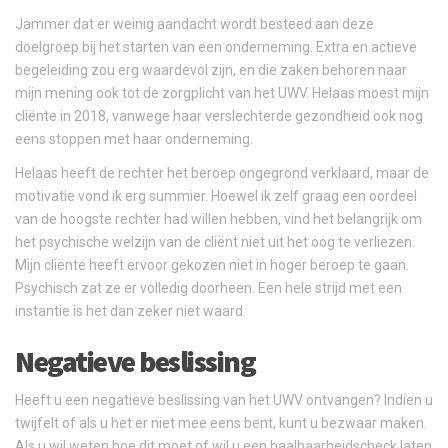
Jammer dat er weinig aandacht wordt besteed aan deze
doelgroep bij het starten van een onderneming. Extra en actieve
begeleiding zou erg waardevol zijn, en die zaken behoren naar
mijn mening ook tot de zorgplicht van het UWV. Helaas moest mijn
cliënte in 2018, vanwege haar verslechterde gezondheid ook nog
eens stoppen met haar onderneming.
Helaas heeft de rechter het beroep ongegrond verklaard, maar de
motivatie vond ik erg summier. Hoewel ik zelf graag een oordeel
van de hoogste rechter had willen hebben, vind het belangrijk om
het psychische welzijn van de cliënt niet uit het oog te verliezen.
Mijn cliënte heeft ervoor gekozen niet in hoger beroep te gaan.
Psychisch zat ze er volledig doorheen. Een hele strijd met een
instantie is het dan zeker niet waard.
Negatieve beslissing
Heeft u een negatieve beslissing van het UWV ontvangen? Indien u
twijfelt of als u het er niet mee eens bent, kunt u bezwaar maken.
Als u wil weten hoe dit moet of wil u een haalbaarheidscheck laten