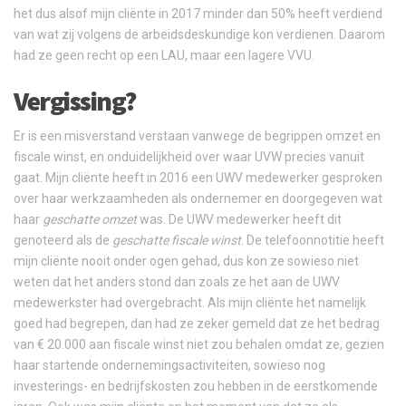
het dus alsof mijn cliënte in 2017 minder dan 50% heeft verdiend
van wat zij volgens de arbeidsdeskundige kon verdienen. Daarom
had ze geen recht op een LAU, maar een lagere VVU.
Vergissing?
Er is een misverstand verstaan vanwege de begrippen omzet en
fiscale winst, en onduidelijkheid over waar UVW precies vanuit
gaat. Mijn cliënte heeft in 2016 een UWV medewerker gesproken
over haar werkzaamheden als ondernemer en doorgegeven wat
haar
geschatte omzet
was. De UWV medewerker heeft dit
genoteerd als de
geschatte fiscale winst
. De telefoonnotitie heeft
mijn cliënte nooit onder ogen gehad, dus kon ze sowieso niet
weten dat het anders stond dan zoals ze het aan de UWV
medewerkster had overgebracht. Als mijn cliënte het namelijk
goed had begrepen, dan had ze zeker gemeld dat ze het bedrag
van € 20.000 aan fiscale winst niet zou behalen omdat ze, gezien
haar startende ondernemingsactiviteiten, sowieso nog
investerings- en bedrijfskosten zou hebben in de eerstkomende