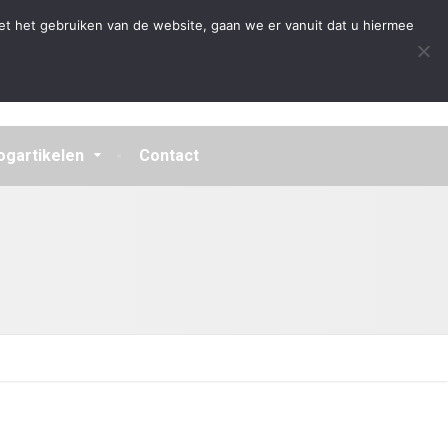
Algemene Voorwaarden
Disclaimer
Privacybeleid
et het gebruiken van de website, gaan we er vanuit dat u hiermee
ogartikelen
Contact