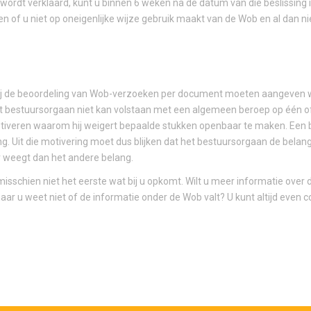
rdt verklaard, kunt u binnen 6 weken na de datum van die beslissing i
n of u niet op oneigenlijke wijze gebruik maakt van de Wob en al dan n
n bij de beoordeling van Wob-verzoeken per document moeten aangeve
et bestuursorgaan niet kan volstaan met een algemeen beroep op één 
tiveren waarom hij weigert bepaalde stukken openbaar te maken. Een b
. Uit die motivering moet dus blijken dat het bestuursorgaan de belan
weegt dan het andere belang.
sschien niet het eerste wat bij u opkomt. Wilt u meer informatie over 
ar u weet niet of de informatie onder de Wob valt? U kunt altijd even