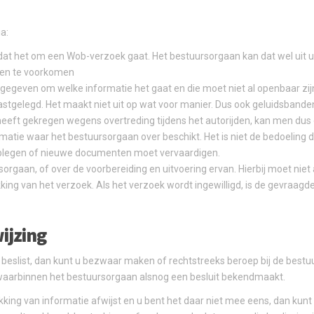
a:
at het om een Wob-verzoek gaat. Het bestuursorgaan kan dat wel uit 
den te voorkomen
ngegeven om welke informatie het gaat en die moet niet al openbaar zij
stgelegd. Het maakt niet uit op wat voor manier. Dus ook geluidsbanden 
eeft gekregen wegens overtreding tijdens het autorijden, kan men du
tie waar het bestuursorgaan over beschikt. Het is niet de bedoeling d
plegen of nieuwe documenten moet vervaardigen.
orgaan, of over de voorbereiding en uitvoering ervan. Hierbij moet niet
kking van het verzoek. Als het verzoek wordt ingewilligd, is de gevraagd
wijzing
 beslist, dan kunt u bezwaar maken of rechtstreeks beroep bij de bestu
n waarbinnen het bestuursorgaan alsnog een besluit bekendmaakt.
king van informatie afwijst en u bent het daar niet mee eens, dan kunt