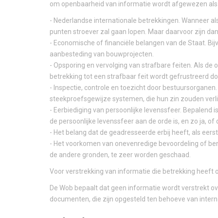
om openbaarheid van informatie wordt afgewezen als
- Nederlandse internationale betrekkingen. Wanneer als
punten stroever zal gaan lopen. Maar daarvoor zijn da
- Economische of financiële belangen van de Staat. Bi
aanbesteding van bouwprojecten.
- Opsporing en vervolging van strafbare feiten. Als de 
betrekking tot een strafbaar feit wordt gefrustreerd
- Inspectie, controle en toezicht door bestuursorganen. 
steekproefsgewijze systemen, die hun zin zouden verl
- Eerbiediging van persoonlijke levenssfeer. Bepalend 
de persoonlijke levenssfeer aan de orde is, en zo ja,
- Het belang dat de geadresseerde erbij heeft, als eer
- Het voorkomen van onevenredige bevoordeling of ben
de andere gronden, te zeer worden geschaad.
Voor verstrekking van informatie die betrekking heeft
De Wob bepaalt dat geen informatie wordt verstrekt o
documenten, die zijn opgesteld ten behoeve van intern 