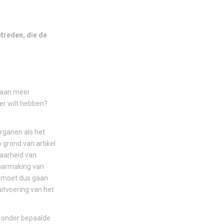
etreden, die de
e aan meer
er wilt hebben?
rganen als het
grond van artikel
baarheid van
baarmaking van
t moet dus gaan
itvoering van het
t onder bepaalde