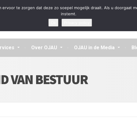
en aannemen en vragen beantwoorden
 ervoor te zorgen dat deze zo soepel mogelijk draait. Als u doorgaat m
instemt.
Ok
Privacy policy
rvices
Over OJAU
OJAU in de Media
Bl
D VAN BESTUUR