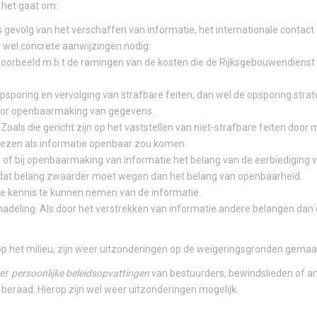
 het gaat om:
 gevolg van het verschaffen van informatie, het internationale contac
n wel concrete aanwijzingen nodig.
jvoorbeeld m.b.t de ramingen van de kosten die de Rijksgebouwendienst
opsporing en vervolging van strafbare feiten, dan wel de opsporing stra
 door openbaarmaking van gegevens.
Zoals die gericht zijn op het vaststellen van niet-strafbare feiten door 
iezen als informatie openbaar zou komen.
is of bij openbaarmaking van informatie het belang van de eerbiediging 
 of dat belang zwaarder moet wegen dan het belang van openbaarheid.
ste kennis te kunnen nemen van de informatie.
adeling. Als door het verstrekken van informatie andere belangen dan
 op het milieu, zijn weer uitzonderingen op de weigeringsgronden gemaa
ver
persoonlijke beleidsopvattingen
van bestuurders, bewindslieden of a
beraad. Hierop zijn wel weer uitzonderingen mogelijk.