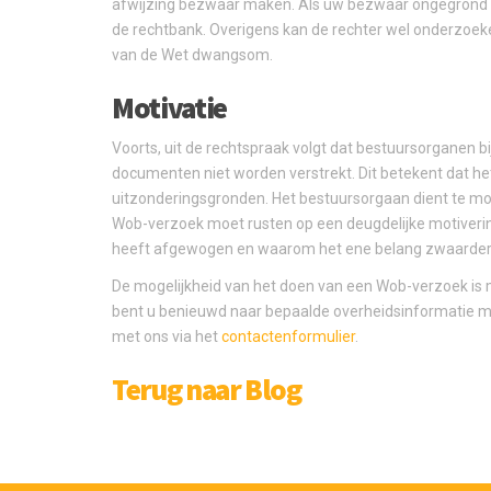
afwijzing bezwaar maken. Als uw bezwaar ongegrond wo
de rechtbank. Overigens kan de rechter wel onderzoeke
van de Wet dwangsom.
Motivatie
Voorts, uit de rechtspraak volgt dat bestuursorgane
documenten niet worden verstrekt. Dit betekent dat h
uitzonderingsgronden. Het bestuursorgaan dient te mo
Wob-verzoek moet rusten op een deugdelijke motivering
heeft afgewogen en waarom het ene belang zwaarder 
De mogelijkheid van het doen van een Wob-verzoek is mi
bent u benieuwd naar bepaalde overheidsinformatie ma
met ons via het
contactenformulier
.
Terug naar Blog