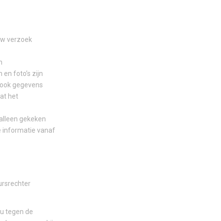
uw verzoek
n
en foto’s zijn
s ook gegevens
at het
 alleen gekeken
e informatie vanaf
ursrechter
 u tegen de