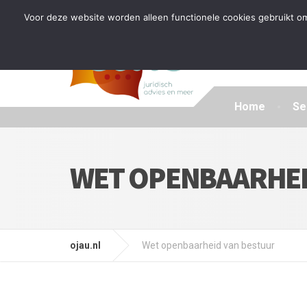
Tijdelijke stop: wegens drukte kan ik beperkt nieuwe zak
Voor deze website worden alleen functionele cookies gebruikt om
Home
Se
WET OPENBAARHEI
ojau.nl
Wet openbaarheid van bestuur