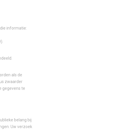
ie informatie:
).
edeeld.
orden als de
 dus zwaarder
e gegevens te
blieke belang bij
angen. Uw verzoek