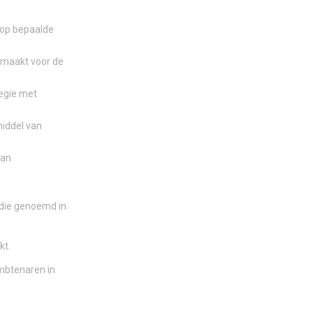
t op bepaalde
 maakt voor de
tegie met
middel van
van
 die genoemd in
kt.
mbtenaren in