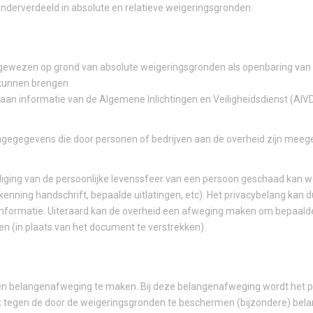
derverdeeld in absolute en relatieve weigeringsgronden.
ewezen op grond van absolute weigeringsgronden als openbaring van d
u kunnen brengen
aan informatie van de Algemene Inlichtingen en Veiligheidsdienst (AIVD
icagegegevens die door personen of bedrijven aan de overheid zijn meeg
ediging van de persoonlijke levenssfeer van een persoon geschaad kan w
kenning handschrift, bepaalde uitlatingen, etc). Het privacybelang kan
nformatie. Uiteraard kan de overheid een afweging maken om bepaald
n (in plaats van het document te verstrekken).
een belangenafweging te maken. Bij deze belangenafweging wordt het pu
 tegen de door de weigeringsgronden te beschermen (bijzondere) bel