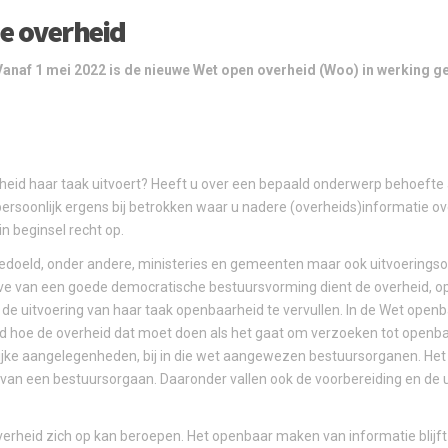
de overheid
 Vanaf 1 mei 2022 is de nieuwe Wet open overheid (Woo) in werking g
rheid haar taak uitvoert? Heeft u over een bepaald onderwerp behoeft
persoonlijk ergens bij betrokken waar u nadere (overheids)informatie ov
in beginsel recht op.
edoeld, onder andere, ministeries en gemeenten maar ook uitvoeringso
 van een goede democratische bestuursvorming dient de overheid, op 
 de uitvoering van haar taak openbaarheid te vervullen. In de Wet open
ld hoe de overheid dat moet doen als het gaat om verzoeken tot open
lijke aangelegenheden, bij in die wet aangewezen bestuursorganen. He
van een bestuursorgaan. Daaronder vallen ook de voorbereiding en de u
overheid zich op kan beroepen. Het openbaar maken van informatie blijf