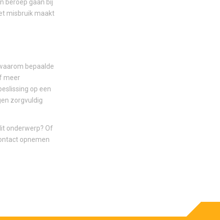
n beroep gaan bij
iet misbruik maakt
n waarom bepaalde
of meer
eslissing op een
gen zorgvuldig
dit onderwerp? Of
 contact opnemen