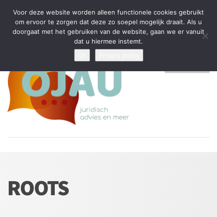
Tijdelijke stop: wegens drukte kan ik beperkt nieuwe zaken aannemen
Voor deze website worden alleen functionele cookies gebruikt
en vragen beantwoorden
om ervoor te zorgen dat deze zo soepel mogelijk draait. Als u
doorgaat met het gebruiken van de website, gaan we er vanuit
Algemene Voorwaarden
Disclaimer
Privacybeleid
dat u hiermee instemt.
Ok
Privacy policy
MENU
ROOTS