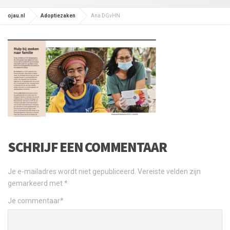
ojau.nl
Adoptiezaken
Ana DGvHN
SCHRIJF EEN COMMENTAAR
Je e-mailadres wordt niet gepubliceerd.
Vereiste velden zijn
gemarkeerd met
*
Je commentaar
*