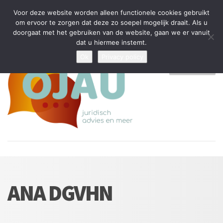
Tijdelijke stop: wegens drukte kan ik beperkt nieuwe zaken aannemen
Voor deze website worden alleen functionele cookies gebruikt
en vragen beantwoorden
om ervoor te zorgen dat deze zo soepel mogelijk draait. Als u
doorgaat met het gebruiken van de website, gaan we er vanuit
Algemene Voorwaarden
Disclaimer
Privacybeleid
dat u hiermee instemt.
Ok
Privacy policy
MENU
ANA DGVHN