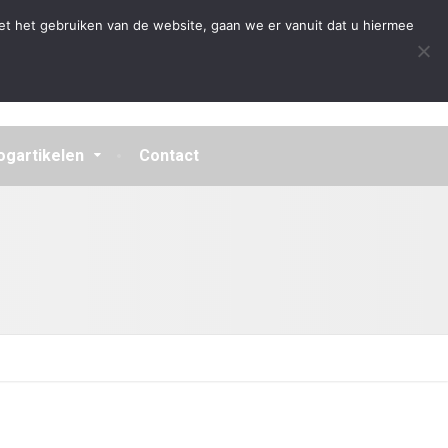
Algemene Voorwaarden
Disclaimer
Privacybeleid
et het gebruiken van de website, gaan we er vanuit dat u hiermee
ogartikelen
Contact