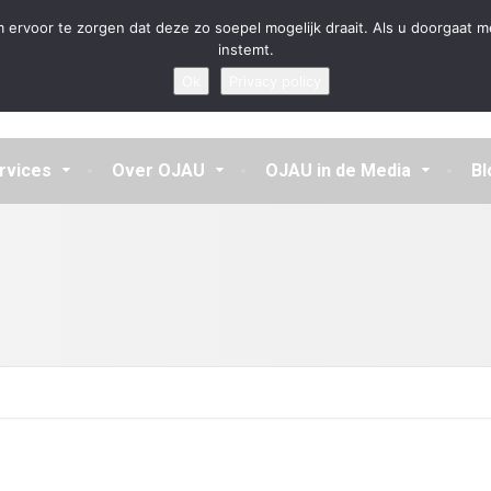
en aannemen en vragen beantwoorden
 ervoor te zorgen dat deze zo soepel mogelijk draait. Als u doorgaat m
instemt.
Ok
Privacy policy
rvices
Over OJAU
OJAU in de Media
Bl