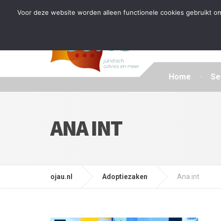
Tijdelijke stop: wegens drukte kan ik beperkt nieuwe zak
Voor deze website worden alleen functionele cookies gebruikt om
Home
Se
ANA INT
ojau.nl
Adoptiezaken
Ana int