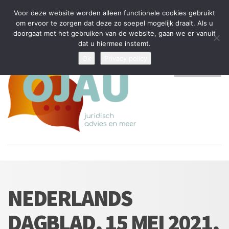
Tijdelijke stop: wegens drukte kan ik beperkt nieuwe zaken aannemen
Voor deze website worden alleen functionele cookies gebruikt
en vragen beantwoorden
om ervoor te zorgen dat deze zo soepel mogelijk draait. Als u
doorgaat met het gebruiken van de website, gaan we er vanuit
Algemene Voorwaarden
Disclaimer
Privacybeleid
dat u hiermee instemt.
Ok
Privacy policy
MENU
NEDERLANDS
DAGBLAD, 15 MEI 2021,