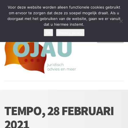
Tijdelijke stop: wegens drukte kan ik beperkt nieuwe zaken aannemen
Voor deze website worden alleen functionele cookies gebruikt
en vragen beantwoorden
om ervoor te zorgen dat deze zo soepel mogelijk draait. Als u
doorgaat met het gebruiken van de website, gaan we er vanuit
Algemene Voorwaarden
Disclaimer
Privacybeleid
dat u hiermee instemt.
Ok
Privacy policy
MENU
TEMPO, 28 FEBRUARI
2021