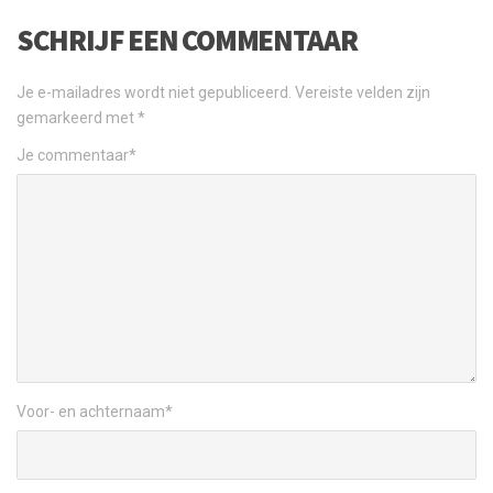
SCHRIJF EEN COMMENTAAR
Je e-mailadres wordt niet gepubliceerd.
Vereiste velden zijn
gemarkeerd met
*
Je commentaar
*
Voor- en achternaam
*