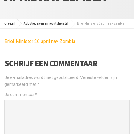
ojau.nl
Adoptiezaken en rechtsherstel
Brief Minister 26 april nav Zembla
Brief Minister 26 april nav Zembla
SCHRIJF EEN COMMENTAAR
Je e-mailadres wordt niet gepubliceerd.
Vereiste velden zijn
gemarkeerd met
*
Je commentaar
*