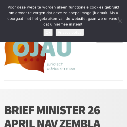
Tijdelijke stop: wegens drukte kan ik beperkt nieuwe zaken aannemen
Voor deze website worden alleen functionele cookies gebruikt
en vragen beantwoorden
om ervoor te zorgen dat deze zo soepel mogelijk draait. Als u
doorgaat met het gebruiken van de website, gaan we er vanuit
Algemene Voorwaarden
Disclaimer
Privacybeleid
dat u hiermee instemt.
Ok
Privacy policy
MENU
BRIEF MINISTER 26
APRIL NAV ZEMBLA