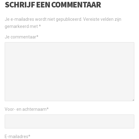
SCHRIJF EEN COMMENTAAR
Je e-mailadres wordt niet gepubliceerd.
Vereiste velden zijn
gemarkeerd met
*
Je commentaar
*
Voor- en achternaam
*
E-mailadres
*