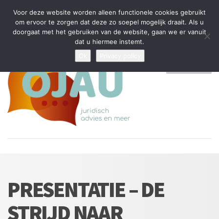
Tijdelijke stop: wegens drukte kan ik beperkt nieuwe zaken aannemen
Voor deze website worden alleen functionele cookies gebruikt
en vragen beantwoorden
om ervoor te zorgen dat deze zo soepel mogelijk draait. Als u
doorgaat met het gebruiken van de website, gaan we er vanuit
Algemene Voorwaarden
Disclaimer
Privacybeleid
dat u hiermee instemt.
Ok
Privacy policy
MENU
PRESENTATIE – DE
STRIJD NAAR