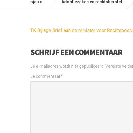
ojau.nl
Adoptiezaken en rechtsherstel
TK Bijlage Brief aan de minister voor Rechtsbes
SCHRIJF EEN COMMENTAAR
Je e-mailadres wordt niet gepubliceerd.
Vereiste veld
Je commentaar
*