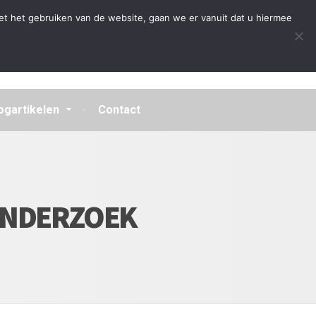
Algemene Voorwaarden
Disclaimer
Privacybeleid
et het gebruiken van de website, gaan we er vanuit dat u hiermee
ogartikelen
Contact
ONDERZOEK