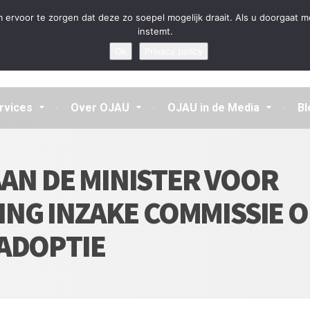
en aannemen en vragen beantwoorden
 ervoor te zorgen dat deze zo soepel mogelijk draait. Als u doorgaat m
instemt.
Ok
Privacy policy
rvices
Over OJAU
OJAU in de Media
Bl
AAN DE MINISTER VOOR
NG INZAKE COMMISSIE 
 ADOPTIE