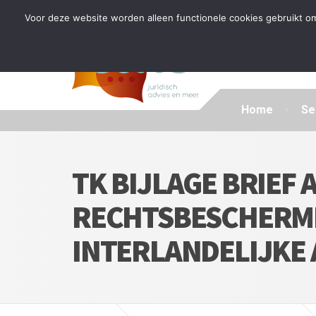
Tijdelijke stop: wegens drukte kan ik beperkt nieuwe zak
Voor deze website worden alleen functionele cookies gebruikt om
Home
Se
TK BIJLAGE BRIEF 
RECHTSBESCHERMI
INTERLANDELIJKE