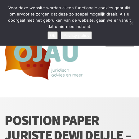
Tijdelijke stop: wegens drukte kan ik beperkt nieuwe zaken aannemen
Voor deze website worden alleen functionele cookies gebruikt
en vragen beantwoorden
om ervoor te zorgen dat deze zo soepel mogelijk draait. Als u
doorgaat met het gebruiken van de website, gaan we er vanuit
Algemene Voorwaarden
Disclaimer
Privacybeleid
dat u hiermee instemt.
Ok
Privacy policy
MENU
POSITION PAPER
JURISTE DEWI DEIJLE –