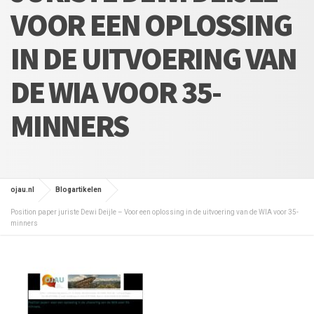
VOOR EEN OPLOSSING
IN DE UITVOERING VAN
DE WIA VOOR 35-
MINNERS
ojau.nl
Blogartikelen
Position paper juriste Dewi Deijle – Voor een oplossing in de uitvoering van de WIA voor 35-
minners