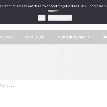
en aannemen en vragen beantwoorden
 ervoor te zorgen dat deze zo soepel mogelijk draait. Als u doorgaat m
instemt.
Ok
Privacy policy
rvices
Over OJAU
OJAU in de Media
Bl
IMG_0005