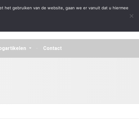
Algemene Voorwaarden
Disclaimer
Privacybeleid
et het gebruiken van de website, gaan we er vanuit dat u hiermee
ogartikelen
Contact