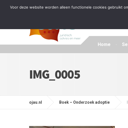
Tijdelijke stop: wegens drukte kan ik beperkt nieuwe zak
Voor deze website worden alleen functionele cookies gebruikt om
Home
Se
IMG_0005
ojau.nl
Boek – Onderzoek adoptie