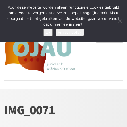
Tijdelijke stop: wegens drukte kan ik beperkt nieuwe zaken aannemen
Voor deze website worden alleen functionele cookies gebruikt
en vragen beantwoorden
om ervoor te zorgen dat deze zo soepel mogelijk draait. Als u
doorgaat met het gebruiken van de website, gaan we er vanuit
Algemene Voorwaarden
Disclaimer
Privacybeleid
dat u hiermee instemt.
Ok
Privacy policy
MENU
IMG_0071