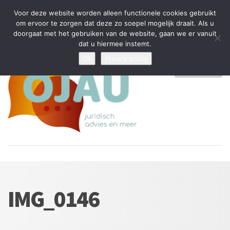
Tijdelijke stop: wegens drukte kan ik beperkt nieuwe zaken aannemen
Voor deze website worden alleen functionele cookies gebruikt
en vragen beantwoorden
om ervoor te zorgen dat deze zo soepel mogelijk draait. Als u
doorgaat met het gebruiken van de website, gaan we er vanuit
Algemene Voorwaarden
Disclaimer
Privacybeleid
dat u hiermee instemt.
Ok
Privacy policy
MENU
IMG_0146