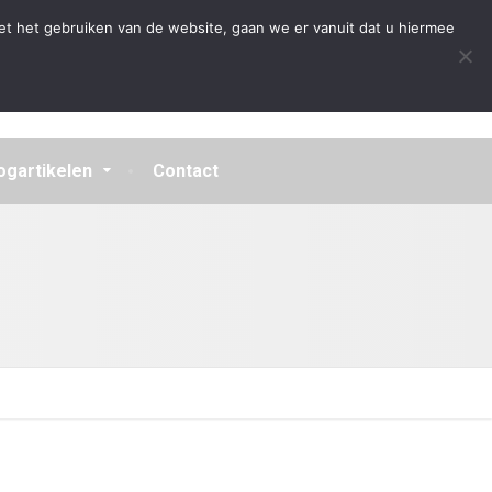
Algemene Voorwaarden
Disclaimer
Privacybeleid
et het gebruiken van de website, gaan we er vanuit dat u hiermee
ogartikelen
Contact