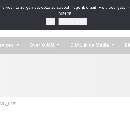
en aannemen en vragen beantwoorden
 ervoor te zorgen dat deze zo soepel mogelijk draait. Als u doorgaat m
instemt.
Ok
Privacy policy
rvices
Over OJAU
OJAU in de Media
Bl
IMG_0182