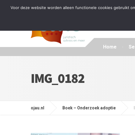
Tijdelijke stop: wegens drukte kan ik beperkt nieuwe zak
Voor deze website worden alleen functionele cookies gebruikt om
Home
Se
IMG_0182
ojau.nl
Boek – Onderzoek adoptie