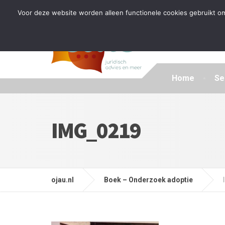
Tijdelijke stop: wegens drukte kan ik beperkt nieuwe zak
Voor deze website worden alleen functionele cookies gebruikt om
Home
Se
IMG_0219
ojau.nl
Boek – Onderzoek adoptie