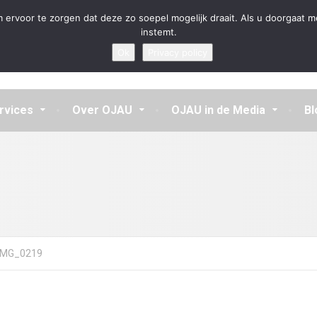
en aannemen en vragen beantwoorden
 ervoor te zorgen dat deze zo soepel mogelijk draait. Als u doorgaat m
instemt.
Ok
Privacy policy
rvices
Over OJAU
OJAU in de Media
Bl
IMG_0219