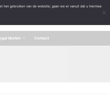
Algemene Voorwaarden
Disclaimer
Privacybeleid
et het gebruiken van de website, gaan we er vanuit dat u hiermee
ogartikelen
Contact