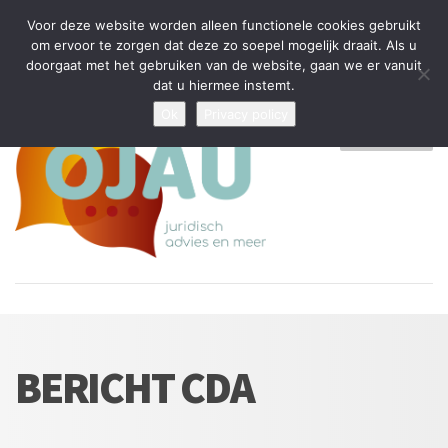
Tijdelijke stop: wegens drukte kan ik beperkt nieuwe zaken aannemen
Voor deze website worden alleen functionele cookies gebruikt
en vragen beantwoorden
om ervoor te zorgen dat deze zo soepel mogelijk draait. Als u
doorgaat met het gebruiken van de website, gaan we er vanuit
Algemene Voorwaarden
Disclaimer
Privacybeleid
dat u hiermee instemt.
Ok
Privacy policy
MENU
BERICHT CDA