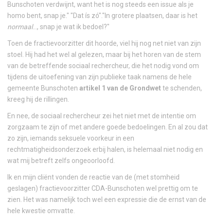
Bunschoten verdwijnt, want het is nog steeds een issue als je
homo bent, snap je." "Dat ís zó"."In grotere plaatsen, daar is het
normaal
..., snap je wat ik bedoel?"
Toen de fractievoorzitter dit hoorde, viel hij nog net niet van zijn
stoel. Hij had het wel al gelezen, maar bij het horen van de stem
van de betreffende sociaal rechercheur, die het nodig vond om
tijdens de uitoefening van zijn publieke taak namens de hele
gemeente Bunschoten
artikel 1 van de Grondwet
te schenden,
kreeg hij de rillingen.
En nee, de sociaal rechercheur zei het niet met de intentie om
zorgzaam te zijn of met andere goede bedoelingen. En al zou dat
zo zijn, iemands seksuele voorkeur in een
rechtmatigheidsonderzoek erbij halen, is helemaal niet nodig en
wat mij betreft zelfs ongeoorloofd.
Ik en mijn cliënt vonden de reactie van de (met stomheid
geslagen) fractievoorzitter CDA-Bunschoten wel prettig om te
zien. Het was namelijk toch wel een expressie die de ernst van de
hele kwestie omvatte.