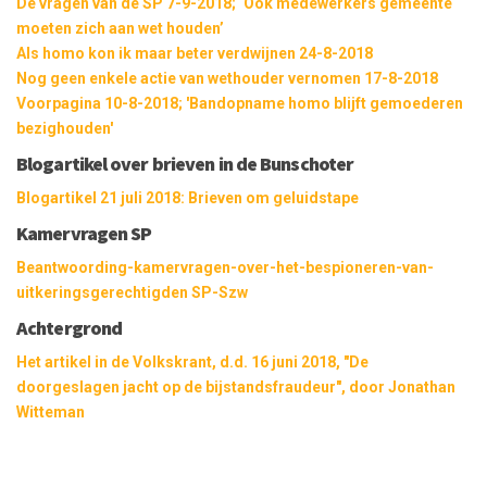
De vragen van de SP 7-9-2018; ‘Ook medewerkers gemeente
moeten zich aan wet houden’
Als homo kon ik maar beter verdwijnen 24-8-2018
Nog geen enkele actie van wethouder vernomen 17-8-2018
Voorpagina 10-8-2018; 'Bandopname homo blijft gemoederen
bezighouden'
Blogartikel over brieven in de Bunschoter
Blogartikel 21 juli 2018: Brieven om geluidstape
Kamervragen SP
Beantwoording-kamervragen-over-het-bespioneren-van-
uitkeringsgerechtigden SP-Szw
Achtergrond
Het artikel in de Volkskrant, d.d. 16 juni 2018, "De
doorgeslagen jacht op de bijstandsfraudeur", door Jonathan
Witteman