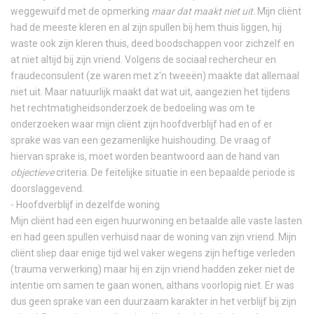
weggewuifd met de opmerking
maar dat maakt niet uit
. Mijn cliënt
had de meeste kleren en al zijn spullen bij hem thuis liggen, hij
waste ook zijn kleren thuis, deed boodschappen voor zichzelf en
at niet altijd bij zijn vriend. Volgens de sociaal rechercheur en
fraudeconsulent (ze waren met z'n tweeën) maakte dat allemaal
niet uit. Maar natuurlijk maakt dat wat uit, aangezien het tijdens
het rechtmatigheidsonderzoek de bedoeling was om te
onderzoeken waar mijn cliënt zijn hoofdverblijf had en of er
sprake was van een gezamenlijke huishouding. De vraag of
hiervan sprake is, moet worden beantwoord aan de hand van
objectieve
criteria. De feitelijke situatie in een bepaalde periode is
doorslaggevend.
- Hoofdverblijf in dezelfde woning
Mijn cliënt had een eigen huurwoning en betaalde alle vaste lasten
en had geen spullen verhuisd naar de woning van zijn vriend. Mijn
cliënt sliep daar enige tijd wel vaker wegens zijn heftige verleden
(trauma verwerking) maar hij en zijn vriend hadden zeker niet de
intentie om samen te gaan wonen, althans voorlopig niet. Er was
dus geen sprake van een duurzaam karakter in het verblijf bij zijn