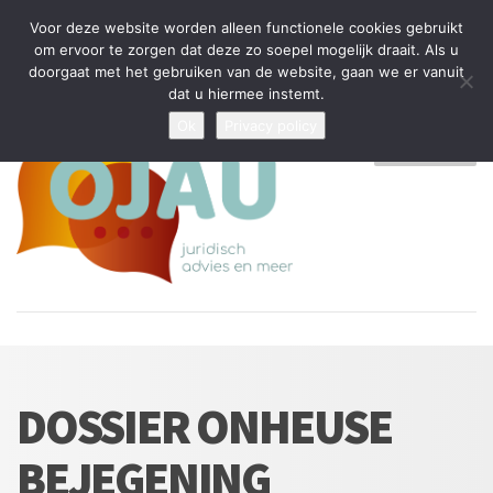
Tijdelijke stop: wegens drukte kan ik beperkt nieuwe zaken aannemen
Voor deze website worden alleen functionele cookies gebruikt
en vragen beantwoorden
om ervoor te zorgen dat deze zo soepel mogelijk draait. Als u
doorgaat met het gebruiken van de website, gaan we er vanuit
Algemene Voorwaarden
Disclaimer
Privacybeleid
dat u hiermee instemt.
Ok
Privacy policy
MENU
DOSSIER ONHEUSE
BEJEGENING