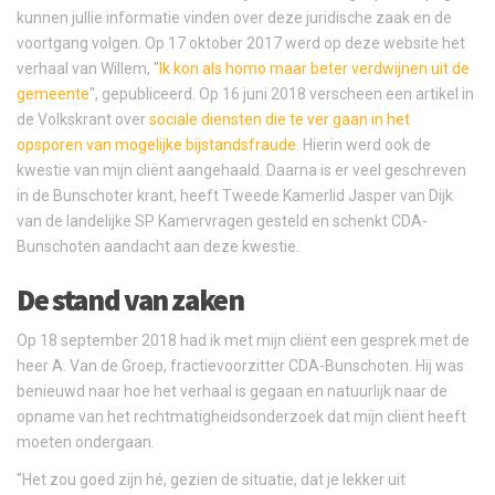
kunnen jullie informatie vinden over deze juridische zaak en de
voortgang volgen. Op 17 oktober 2017 werd op deze website het
verhaal van Willem, "
Ik kon als homo maar beter verdwijnen uit de
gemeente
", gepubliceerd. Op 16 juni 2018 verscheen een artikel in
de Volkskrant over
sociale diensten die te ver gaan in het
opsporen van mogelijke bijstandsfraude
. Hierin werd ook de
kwestie van mijn cliënt aangehaald. Daarna is er veel geschreven
in de Bunschoter krant, heeft Tweede Kamerlid Jasper van Dijk
van de landelijke SP Kamervragen gesteld en schenkt CDA-
Bunschoten aandacht aan deze kwestie.
De stand van zaken
Op 18 september 2018 had ik met mijn cliënt een gesprek met de
heer A. Van de Groep, fractievoorzitter CDA-Bunschoten. Hij was
benieuwd naar hoe het verhaal is gegaan en natuurlijk naar de
opname van het rechtmatigheidsonderzoek dat mijn cliënt heeft
moeten ondergaan.
"Het zou goed zijn hé, gezien de situatie, dat je lekker uit