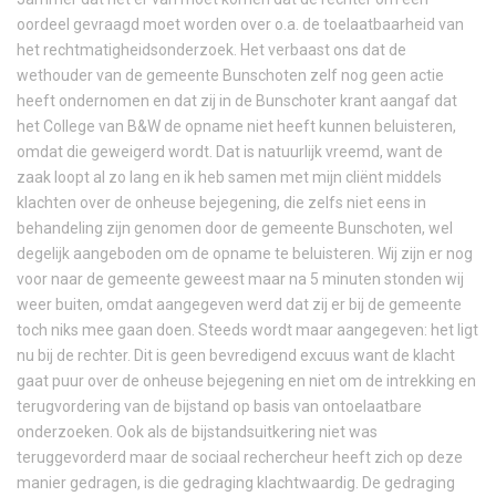
oordeel gevraagd moet worden over o.a. de toelaatbaarheid van
het rechtmatigheidsonderzoek. Het verbaast ons dat de
wethouder van de gemeente Bunschoten zelf nog geen actie
heeft ondernomen en dat zij in de Bunschoter krant aangaf dat
het College van B&W de opname niet heeft kunnen beluisteren,
omdat die geweigerd wordt. Dat is natuurlijk vreemd, want de
zaak loopt al zo lang en ik heb samen met mijn cliënt middels
klachten over de onheuse bejegening, die zelfs niet eens in
behandeling zijn genomen door de gemeente Bunschoten, wel
degelijk aangeboden om de opname te beluisteren. Wij zijn er nog
voor naar de gemeente geweest maar na 5 minuten stonden wij
weer buiten, omdat aangegeven werd dat zij er bij de gemeente
toch niks mee gaan doen. Steeds wordt maar aangegeven: het ligt
nu bij de rechter. Dit is geen bevredigend excuus want de klacht
gaat puur over de onheuse bejegening en niet om de intrekking en
terugvordering van de bijstand op basis van ontoelaatbare
onderzoeken. Ook als de bijstandsuitkering niet was
teruggevorderd maar de sociaal rechercheur heeft zich op deze
manier gedragen, is die gedraging klachtwaardig. De gedraging