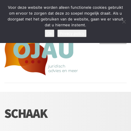
Tijdelijke stop: wegens drukte kan ik beperkt nieuwe zaken aannemen
Voor deze website worden alleen functionele cookies gebruikt
en vragen beantwoorden
om ervoor te zorgen dat deze zo soepel mogelijk draait. Als u
doorgaat met het gebruiken van de website, gaan we er vanuit
Algemene Voorwaarden
Disclaimer
Privacybeleid
dat u hiermee instemt.
Ok
Privacy policy
MENU
SCHAAK