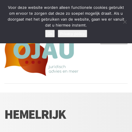
Tijdelijke stop: wegens drukte kan ik beperkt nieuwe zaken aannemen
Voor deze website worden alleen functionele cookies gebruikt
en vragen beantwoorden
om ervoor te zorgen dat deze zo soepel mogelijk draait. Als u
doorgaat met het gebruiken van de website, gaan we er vanuit
Algemene Voorwaarden
Disclaimer
Privacybeleid
dat u hiermee instemt.
Ok
Privacy policy
MENU
HEMELRIJK