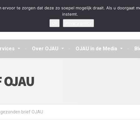
en aannemen en vragen beantwoorden
 ervoor te zorgen dat deze zo soepel mogelijk draait. Als u doorgaat m
instemt.
Ok
Privacy policy
rvices
Over OJAU
OJAU in de Media
Bl
F OJAU
ngezonden brief OJAU