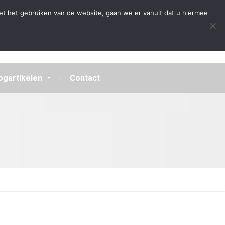
Algemene Voorwaarden
Disclaimer
Privacybeleid
et het gebruiken van de website, gaan we er vanuit dat u hiermee
ogartikelen
Contact