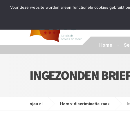
Tijdelijke stop: wegens drukte kan ik beperkt nieuwe zak
Voor deze website worden alleen functionele cookies gebruikt om
Home
Se
INGEZONDEN BRIE
ojau.nl
Homo-discriminatie zaak
I