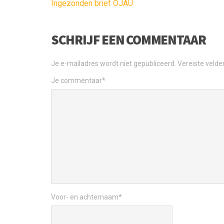
Ingezonden brief OJAU
SCHRIJF EEN COMMENTAAR
Je e-mailadres wordt niet gepubliceerd.
Vereiste veld
Je commentaar
*
Voor- en achternaam
*