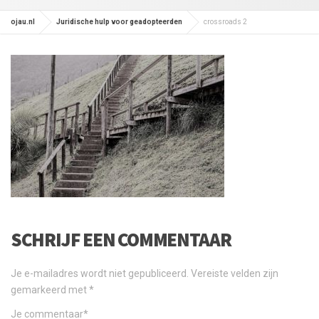
ojau.nl
Juridische hulp voor geadopteerden
crossroads 2
SCHRIJF EEN COMMENTAAR
Je e-mailadres wordt niet gepubliceerd.
Vereiste velden zijn
gemarkeerd met
*
Je commentaar
*