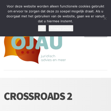
Tijdelijke stop: wegens drukte kan ik beperkt nieuwe zaken aannemen
Voor deze website worden alleen functionele cookies gebruikt
en vragen beantwoorden
om ervoor te zorgen dat deze zo soepel mogelijk draait. Als u
doorgaat met het gebruiken van de website, gaan we er vanuit
Algemene Voorwaarden
Disclaimer
Privacybeleid
dat u hiermee instemt.
Ok
Privacy policy
MENU
CROSSROADS 2