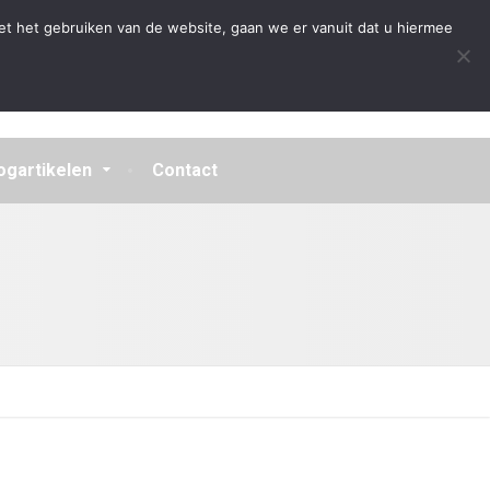
Algemene Voorwaarden
Disclaimer
Privacybeleid
et het gebruiken van de website, gaan we er vanuit dat u hiermee
ogartikelen
Contact