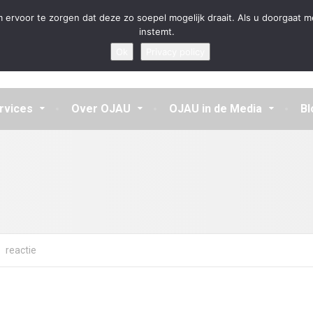
en aannemen en vragen beantwoorden
 ervoor te zorgen dat deze zo soepel mogelijk draait. Als u doorgaat m
instemt.
Ok
Privacy policy
rvices
Over OJAU
OJAU in de Media
Bl
reactie