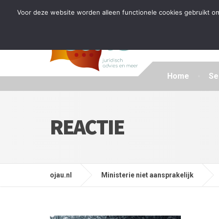
Tijdelijke stop: wegens drukte kan ik beperkt nieuwe zak
Voor deze website worden alleen functionele cookies gebruikt om
Home
Se
REACTIE
ojau.nl
Ministerie niet aansprakelijk