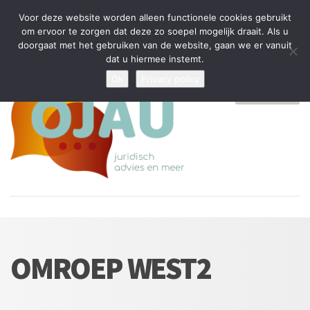
Tijdelijke stop: wegens drukte kan ik beperkt nieuwe zaken aannemen
Voor deze website worden alleen functionele cookies gebruikt
en vragen beantwoorden
om ervoor te zorgen dat deze zo soepel mogelijk draait. Als u
doorgaat met het gebruiken van de website, gaan we er vanuit
Algemene Voorwaarden
Disclaimer
Privacybeleid
dat u hiermee instemt.
Ok
Privacy policy
MENU
OMROEP WEST2