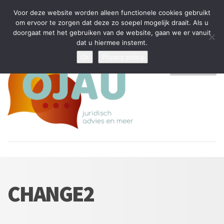
Tijdelijke stop: wegens drukte kan ik beperkt nieuwe zaken aannemen
Voor deze website worden alleen functionele cookies gebruikt
en vragen beantwoorden
om ervoor te zorgen dat deze zo soepel mogelijk draait. Als u
doorgaat met het gebruiken van de website, gaan we er vanuit
Algemene Voorwaarden
Disclaimer
Privacybeleid
dat u hiermee instemt.
Ok
Privacy policy
MENU
CHANGE2