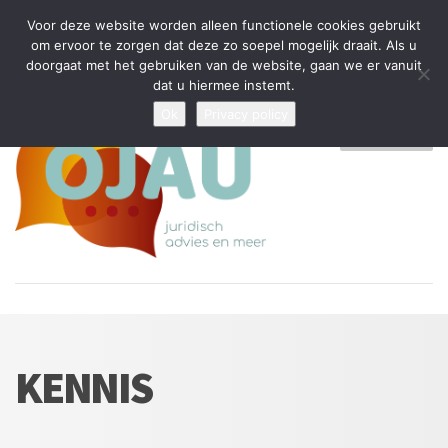
Tijdelijke stop: wegens drukte kan ik beperkt nieuwe zaken aannemen
Voor deze website worden alleen functionele cookies gebruikt
en vragen beantwoorden
om ervoor te zorgen dat deze zo soepel mogelijk draait. Als u
doorgaat met het gebruiken van de website, gaan we er vanuit
Algemene Voorwaarden
Disclaimer
Privacybeleid
dat u hiermee instemt.
Ok
Privacy policy
MENU
KENNIS