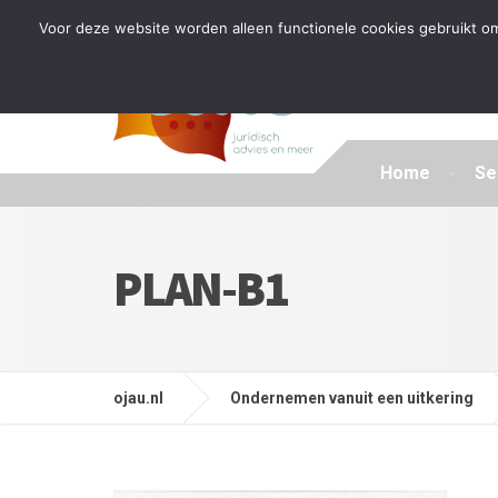
Tijdelijke stop: wegens drukte kan ik beperkt nieuwe zak
Voor deze website worden alleen functionele cookies gebruikt om
Home
Se
PLAN-B1
ojau.nl
Ondernemen vanuit een uitkering