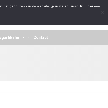
Algemene Voorwaarden
Disclaimer
Privacybeleid
et het gebruiken van de website, gaan we er vanuit dat u hiermee
ogartikelen
Contact