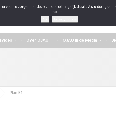
en aannemen en vragen beantwoorden
 ervoor te zorgen dat deze zo soepel mogelijk draait. Als u doorgaat m
instemt.
Ok
Privacy policy
rvices
Over OJAU
OJAU in de Media
Bl
Plan-B1