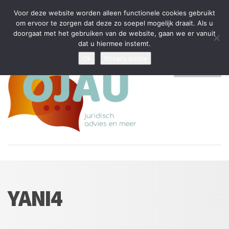
Tijdelijke stop: wegens drukte kan ik beperkt nieuwe zaken aannemen
Voor deze website worden alleen functionele cookies gebruikt
en vragen beantwoorden
om ervoor te zorgen dat deze zo soepel mogelijk draait. Als u
doorgaat met het gebruiken van de website, gaan we er vanuit
Algemene Voorwaarden
Disclaimer
Privacybeleid
dat u hiermee instemt.
Ok
Privacy policy
MENU
YANI4