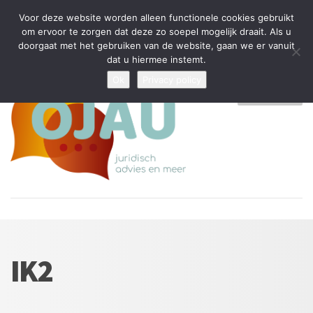
Tijdelijke stop: wegens drukte kan ik beperkt nieuwe zaken aannemen
Voor deze website worden alleen functionele cookies gebruikt
en vragen beantwoorden
om ervoor te zorgen dat deze zo soepel mogelijk draait. Als u
doorgaat met het gebruiken van de website, gaan we er vanuit
Algemene Voorwaarden
Disclaimer
Privacybeleid
dat u hiermee instemt.
Ok
Privacy policy
MENU
IK2