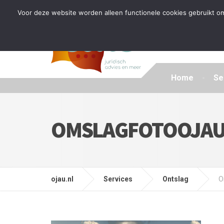
Tijdelijke stop: wegens drukte kan ik beperkt nieuwe zak
Voor deze website worden alleen functionele cookies gebruikt om
Home
Se
OMSLAGFOTOOJA
ojau.nl
Services
Ontslag
O