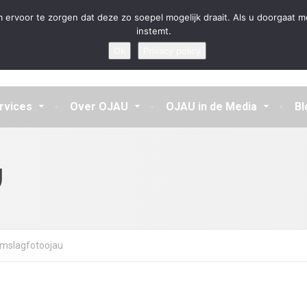
en aannemen en vragen beantwoorden
 ervoor te zorgen dat deze zo soepel mogelijk draait. Als u doorgaat m
instemt.
Ok
Privacy policy
rvices
Over OJAU
OJAU in de Media
Bl
U
mslagfotoojau