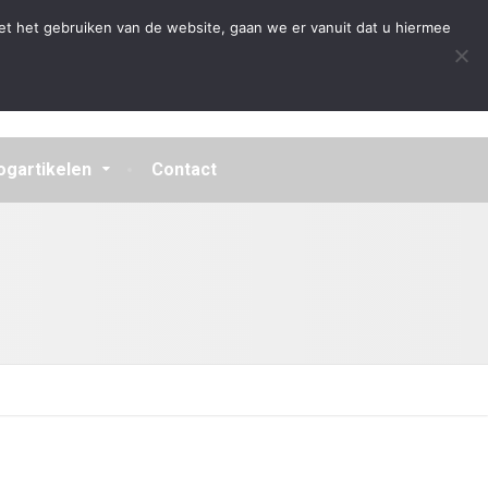
Algemene Voorwaarden
Disclaimer
Privacybeleid
et het gebruiken van de website, gaan we er vanuit dat u hiermee
ogartikelen
Contact