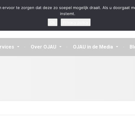
en aannemen en vragen beantwoorden
 ervoor te zorgen dat deze zo soepel mogelijk draait. Als u doorgaat m
instemt.
Ok
Privacy policy
rvices
Over OJAU
OJAU in de Media
Bl