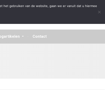
Algemene Voorwaarden
Disclaimer
Privacybeleid
et het gebruiken van de website, gaan we er vanuit dat u hiermee
ogartikelen
Contact