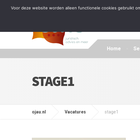
Tijdelijke stop: wegens drukte kan ik beperkt nieuwe zak
Voor deze website worden alleen functionele cookies gebruikt om
Home
Se
STAGE1
ojau.nl
Vacatures
stage1