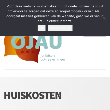
Tijdelijke stop: wegens drukte kan ik beperkt nieuwe zaken aannemen
Voor deze website worden alleen functionele cookies gebruikt
en vragen beantwoorden
om ervoor te zorgen dat deze zo soepel mogelijk draait. Als u
doorgaat met het gebruiken van de website, gaan we er vanuit
Algemene Voorwaarden
Disclaimer
Privacybeleid
dat u hiermee instemt.
Ok
Privacy policy
MENU
HUISKOSTEN