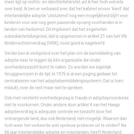
meer ligt op rechts- en identiteitsherstel, wil ik hier toch wel iets
over kwijt. Ik ben er verbaasd over dat het kabinet ervoor ‘kiest’ dat
interlandelijke adoptie ‘uitsluitend’ nog een mogelijkheid blijft voor
kinderen voor wie nog geen passende opvang voorhanden is in
landen van herkomst. Dit impliceert dat het zogeheten
subsidiariteitsbeginsel, dat is opgenomen in artikel 21 van het VN-
Kinderrechtenverdrag (IVRK), nooit goed is nageleefd.
Verder ben ik verbijsterd over het plan om de bemiddeling van
adoptie neer te leggen bij één organisatie die onder
overheidstoezicht komt te vallen. Zo worden we eigenlijk
teruggeworpen in de tijd. In 1975 is al een poging gedaan tot
centraliseren van het adoptiebemiddelingssysteem. Dat is toen
mislukt, over de rest maar niet te spreken.
Ook met versterkt overheidsgezag is fraude in adoptieprocedures
niet te voorkomen. Onder andere door artikel 4 van het Haags
adoptieverdrag is adequate controle en toezicht door het
ontvangende land, dus ook Nederland, niet mogelijk. Waarom dan
toch weer het verkeerde wiel opnieuw proberen uit te vinden? Na
66 jaar interlandelijke adoptie en misstanden, heeft Nederland