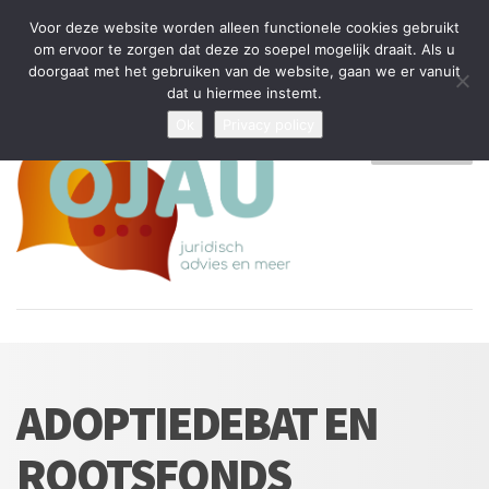
Tijdelijke stop: wegens drukte kan ik beperkt nieuwe zaken aannemen
Voor deze website worden alleen functionele cookies gebruikt
en vragen beantwoorden
om ervoor te zorgen dat deze zo soepel mogelijk draait. Als u
doorgaat met het gebruiken van de website, gaan we er vanuit
Algemene Voorwaarden
Disclaimer
Privacybeleid
dat u hiermee instemt.
Ok
Privacy policy
MENU
ADOPTIEDEBAT EN
ROOTSFONDS