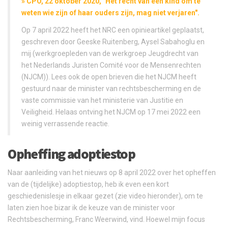
» CPO, 22 oktober 2020, "Het recht van een kind om te
weten wie zijn of haar ouders zijn, mag niet verjaren".
Op 7 april 2022 heeft het NRC een opinieartikel geplaatst,
geschreven door Geeske Ruitenberg, Aysel Sabahoglu en
mij (werkgroepleden van de werkgroep Jeugdrecht van
het Nederlands Juristen Comité voor de Mensenrechten
(NJCM)). Lees ook de open brieven die het NJCM heeft
gestuurd naar de minister van rechtsbescherming en de
vaste commissie van het ministerie van Justitie en
Veiligheid. Helaas ontving het NJCM op 17 mei 2022 een
weinig verrassende reactie.
Opheffing adoptiestop
Naar aanleiding van het nieuws op 8 april 2022 over het opheffen
van de (tijdelijke) adoptiestop, heb ik even een kort
geschiedenislesje in elkaar gezet (zie video hieronder), om te
laten zien hoe bizar ik de keuze van de minister voor
Rechtsbescherming, Franc Weerwind, vind. Hoewel mijn focus