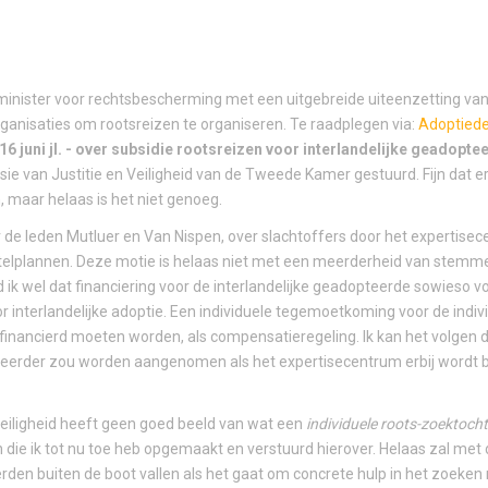
 minister voor rechtsbescherming met een uitgebreide uiteenzetting va
anisaties om rootsreizen te organiseren. Te raadplegen via:
Adoptiede
 16 juni jl. - over subsidie rootsreizen voor interlandelijke geadopte
ssie van Justitie en Veiligheid van de Tweede Kamer gestuurd. Fijn dat 
 maar helaas is het niet genoeg.
or de leden Mutluer en Van Nispen, over slachtoffers door het expertise
stelplannen. Deze motie is helaas niet met een meerderheid van stemm
k wel dat financiering voor de interlandelijke geadopteerde sowieso vol
r interlandelijke adoptie. Een individuele tegemoetkoming voor de indiv
inancierd moeten worden, als compensatieregeling. Ik kan het volgen 
 eerder zou worden aangenomen als het expertisecentrum erbij wordt 
Veiligheid heeft geen goed beeld van wat een
individuele roots-zoektocht
en die ik tot nu toe heb opgemaakt en verstuurd hierover. Helaas zal met
rden buiten de boot vallen als het gaat om concrete hulp in het zoeken