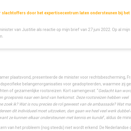
r slachtoffers door het expertisecentrum laten ondersteunen bij he
inister van Justitie als reactie op mijn brief van 27 juni 2022. Op al mi
n.
 Kamer plaatsvond, presenteerde de minister voor rechtsbescherming, F
ndspecifieke belangenorganisaties voor geadopteerden, waarmee zij g
ten of gezamenlijke rootsreizen. Kort samengevat: “
Gedacht kan word
een groepsreis naar een land van herkomst. Deze rootsreizen hebben veel
e zoek ik? Wat is nou precies de rol geweest van de ambassade? Wat mag
reen dit individueel moet uitzoeken, dan gaan we heel veel werk dubbel
 want ze kunnen elkaar ondersteunen met kennis en kunde
”, aldus de mini
 kern van het probleem (nog steeds) niet wordt erkend. De Nederlandse 