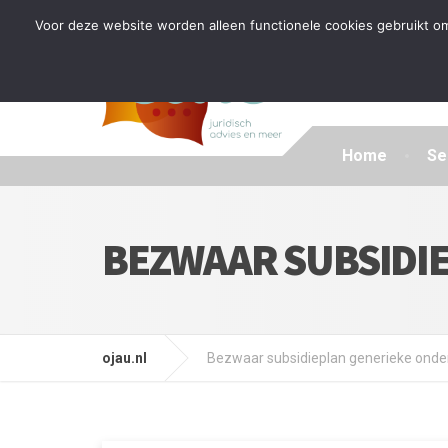
Tijdelijke stop: wegens drukte kan ik beperkt nieuwe zak
Voor deze website worden alleen functionele cookies gebruikt om
Home
Se
BEZWAAR SUBSIDI
ojau.nl
Bezwaar subsidieplan generieke onde