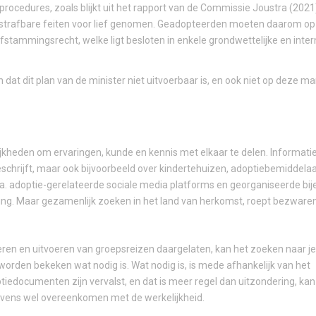
procedures, zoals blijkt uit het rapport van de Commissie Joustra (2021
n strafbare feiten voor lief genomen. Geadopteerden moeten daarom op
stammingsrecht, welke ligt besloten in enkele grondwettelijke en inter
at dit plan van de minister niet uitvoerbaar is, en ook niet op deze ma
heden om ervaringen, kunde en kennis met elkaar te delen. Informat
chrijft, maar ook bijvoorbeeld over kindertehuizen, adoptiebemiddelaa
o.a. adoptie-gerelateerde sociale media platforms en georganiseerde b
ing. Maar gezamenlijk zoeken in het land van herkomst, roept bezwaren
seren en uitvoeren van groepsreizen daargelaten, kan het zoeken naar je
worden bekeken wat nodig is. Wat nodig is, is mede afhankelijk van het
tiedocumenten zijn vervalst, en dat is meer regel dan uitzondering, ka
gevens wel overeenkomen met de werkelijkheid.