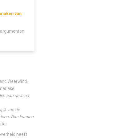
t maken van
jn argumenten
ranc Weerwind,
enerieke
en aan de inzet
 ik van de
 doen. Dan kunnen
ster.
overheid heeft