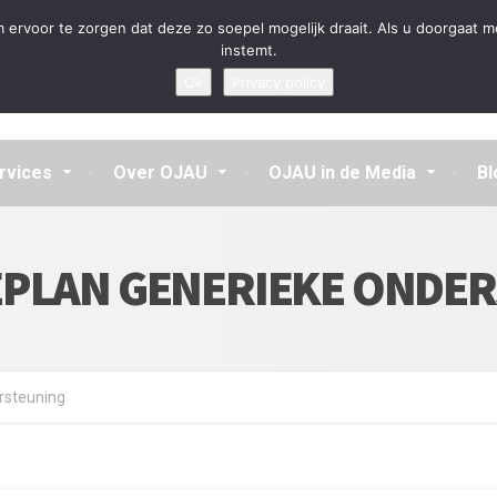
en aannemen en vragen beantwoorden
 ervoor te zorgen dat deze zo soepel mogelijk draait. Als u doorgaat m
instemt.
Ok
Privacy policy
rvices
Over OJAU
OJAU in de Media
Bl
EPLAN GENERIEKE ONDE
rsteuning