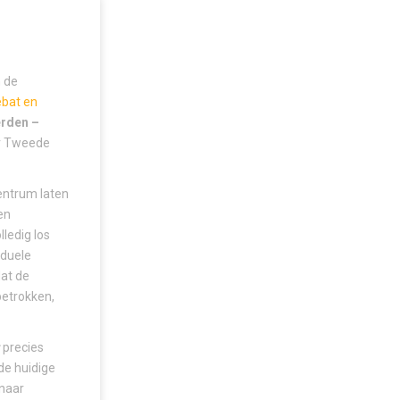
n de
bat en
erden –
er Tweede
centrum laten
en
ledig los
iduele
dat de
betrokken,
precies
 de huidige
 naar