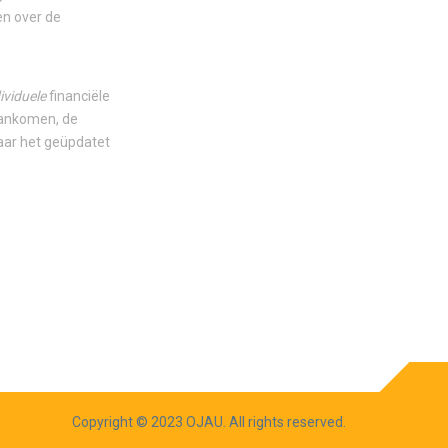
en over de
ividuele
financiële
 aankomen, de
 naar het geüpdatet
Copyright © 2023 OJAU. All rights reserved.