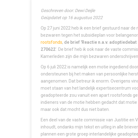
Geschreven door: Dewi Deijle
Geüpdatet op 16 augustus 2022
Op 27 juni 2022 heb ik een brief gestuurd naar de
bezwaren tegen het subsidieplan voor belangenorg
rootsfonds
,
de
brief 'Reactie n.a.v. adoptiedebat
270622
'. De brief heb ik ook naar de vaste commi
Kamerleden zijn die mijn bezwaren onderschrijven,
Op 6 juli 2022 is namelijk een motie ingediend do
ondersteunen bij het maken van persoonlijke her
aangenomen. Dat betreur ik enorm. Overigens vind i
moet staan van het landelijk expertisecentrum voo
geadopteerde zou vanuit een apart rootsfonds gef
indieners van de motie hebben gedacht dat motie
maar ook dat mocht dus niet baten.
Een deel van de vaste commissie van Justitie en 
inhoudt, ondanks mijn tekst en uitleg in alle briev
plannen een grote groep interlandelijke geadoptee