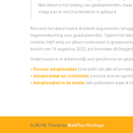
Niet alleen in het belang van geadopteerden, maar 
vraag wat er met hun kinderen is gebeurd.
Alvorens het debat had ik al enkele argumenten terugge
tegemoetkoming voor geadopteerden. Tijdens het debat 
minister blijft erbij om alleen rootsreizen in groepsverb
bericht van 16 augustus 2022, zie bovenaan dit blogarti
Ondertussen is er al behoorlijk wat geschreven en geze
» Dossier adoptiezaken
(overzicht van alle informatie
» Adoptiedebat en rootsfonds
(recente brieven geric
» Adoptiezaken in de media
(alle publicaties waar ik 
OJAU.NL Theme by
WebPlus Hostings
.