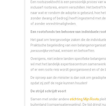
Een rootszoektocht is een persoonlijk proces van 
inclusief rootsreis, enorm verschillen. Het betref
naar wat er rondom de adoptie is gebeurd; hoe het 
zonder dwang of bedrog) heeft ingestemd met de ad
of zonder onrechtmatigheden.
Een rootsfonds ten behoeve van individuele roo
Het gaat om teergevoelige zaken die de individue
Praktische begeleiding van een belangenorganisat
persoonlijke
verhaal, wensen en behoeften.
Overigens, niet iedere landen specifieke belangeno
wil met het landelijk expertisecentrum samenwerk
of er een roots-reis wordt georganiseerd en of de b
De oproep aan de minister is dan ook om geadopte
opdat zij zelf de regie kunnen houden!
De strijd schrijdt voort
Samen met onder andere
stichting Mijn Roots
plei
buitenland (compensatieregeling). De tijd dringt n