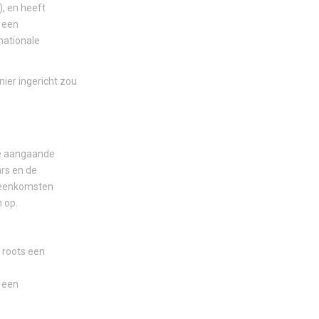
), en heeft
 een
nationale
nier ingericht zou
ie aangaande
rs en de
ijeenkomsten
 op.
 roots een
n een