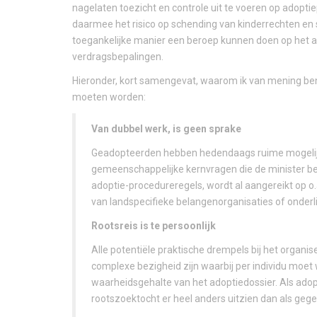
nagelaten toezicht en controle uit te voeren op adoptie
daarmee het risico op schending van kinderrechten e
toegankelijke manier een beroep kunnen doen op het af
verdragsbepalingen.
Hieronder, kort samengevat, waarom ik van mening ben d
moeten worden:
Van dubbel werk, is geen sprake
Geadopteerden hebben hedendaags ruime mogelijk
gemeenschappelijke kernvragen die de minister bes
adoptie-procedureregels, wordt al aangereikt op 
van landspecifieke belangenorganisaties of onderl
Rootsreis is te persoonlijk
Alle potentiële praktische drempels bij het organi
complexe bezigheid zijn waarbij per individu moet 
waarheidsgehalte van het adoptiedossier. Als adop
rootszoektocht er heel anders uitzien dan als ge