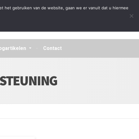
Algemene Voorwaarden
Disclaimer
Privacybeleid
et het gebruiken van de website, gaan we er vanuit dat u hiermee
ogartikelen
Contact
RSTEUNING