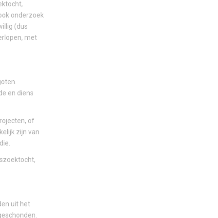
ektocht,
r ook onderzoek
illig (dus
erlopen, met
goten.
e en diens
rojecten, of
lijk zijn van
die.
tszoektocht,
en uit het
n geschonden.