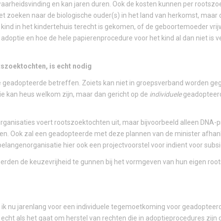
waarheidsvinding en kan jaren duren. Ook de kosten kunnen per rootszo
t het zoeken naar de biologische ouder(s) in het land van herkomst, maa
kind in het kindertehuis terecht is gekomen, of de geboortemoeder vrijw
optie en hoe de hele papierenprocedure voor het kind al dan niet is v
tszoektochten, is echt nodig
le geadopteerde betreffen. Zoiets kan niet in groepsverband worden ge
ie kan heus welkom zijn, maar dan gericht op de
individuele
geadopteerd
rganisaties voert rootszoektochten uit, maar bijvoorbeeld alleen DNA-p
en. Ook zal een geadopteerde met deze plannen van de minister afhanke
elangenorganisatie hier ook een projectvoorstel voor indient voor subsi
erden de keuzevrijheid te gunnen bij het vormgeven van hun eigen roo
t ik nu jarenlang voor een individuele tegemoetkoming voor geadopteerd
u echt als het gaat om herstel van rechten die in adoptieprocedures zij