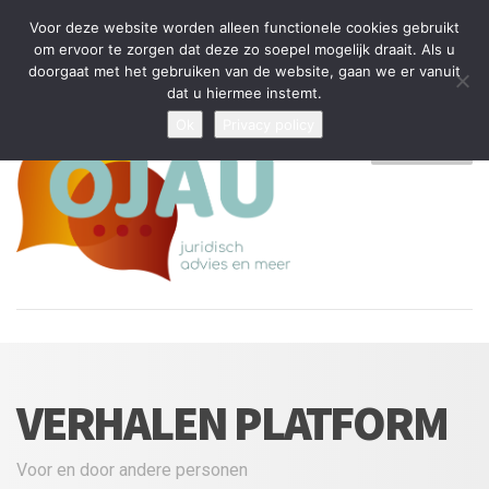
Tijdelijke stop: wegens drukte kan ik beperkt nieuwe zaken aannemen
Voor deze website worden alleen functionele cookies gebruikt
en vragen beantwoorden
om ervoor te zorgen dat deze zo soepel mogelijk draait. Als u
doorgaat met het gebruiken van de website, gaan we er vanuit
Algemene Voorwaarden
Disclaimer
Privacybeleid
dat u hiermee instemt.
Ok
Privacy policy
MENU
VERHALEN PLATFORM
Voor en door andere personen