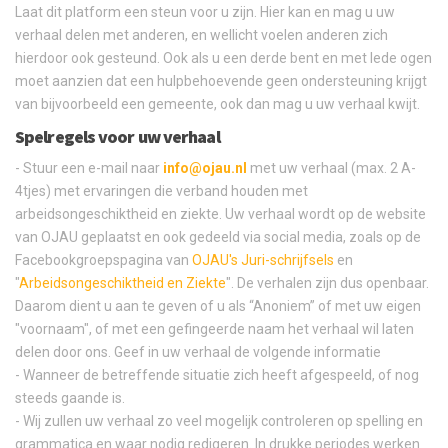
Laat dit platform een steun voor u zijn. Hier kan en mag u uw
verhaal delen met anderen, en wellicht voelen anderen zich
hierdoor ook gesteund. Ook als u een derde bent en met lede ogen
moet aanzien dat een hulpbehoevende geen ondersteuning krijgt
van bijvoorbeeld een gemeente, ook dan mag u uw verhaal kwijt.
Spelregels voor uw verhaal
- Stuur een e-mail naar
info@ojau.nl
met uw verhaal (max. 2 A-
4tjes) met ervaringen die verband houden met
arbeidsongeschiktheid en ziekte. Uw verhaal wordt op de website
van OJAU geplaatst en ook gedeeld via social media, zoals op de
Facebookgroepspagina van
OJAU's Juri-schrijfsels
en
"
Arbeidsongeschiktheid en Ziekte
". De verhalen zijn dus openbaar.
Daarom dient u aan te geven of u als “Anoniem” of met uw eigen
"voornaam", of met een gefingeerde naam het verhaal wil laten
delen door ons. Geef in uw verhaal de volgende informatie
- Wanneer de betreffende situatie zich heeft afgespeeld, of nog
steeds gaande is.
- Wij zullen uw verhaal zo veel mogelijk controleren op spelling en
grammatica en waar nodig redigeren. In drukke periodes werken