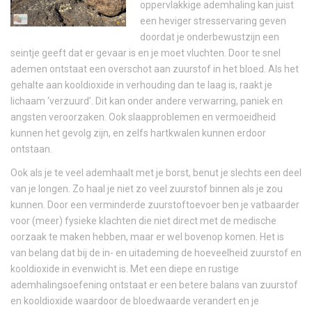
oppervlakkige ademhaling kan juist
een heviger stresservaring geven
doordat je onderbewustzijn een
seintje geeft dat er gevaar is en je moet vluchten. Door te snel
ademen ontstaat een overschot aan zuurstof in het bloed. Als het
gehalte aan kooldioxide in verhouding dan te laag is, raakt je
lichaam ‘verzuurd’. Dit kan onder andere verwarring, paniek en
angsten veroorzaken. Ook slaapproblemen en vermoeidheid
kunnen het gevolg zijn, en zelfs hartkwalen kunnen erdoor
ontstaan.
Ook als je te veel ademhaalt met je borst, benut je slechts een deel
van je longen. Zo haal je niet zo veel zuurstof binnen als je zou
kunnen. Door een verminderde zuurstoftoevoer ben je vatbaarder
voor (meer) fysieke klachten die niet direct met de medische
oorzaak te maken hebben, maar er wel bovenop komen. Het is
van belang dat bij de in- en uitademing de hoeveelheid zuurstof en
kooldioxide in evenwicht is. Met een diepe en rustige
ademhalingsoefening ontstaat er een betere balans van zuurstof
en kooldioxide waardoor de bloedwaarde verandert en je