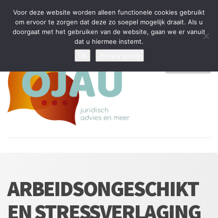
Tijdelijke stop: wegens drukte kan ik beperkt nieuwe zaken aannemen
Voor deze website worden alleen functionele cookies gebruikt
en vragen beantwoorden
om ervoor te zorgen dat deze zo soepel mogelijk draait. Als u
doorgaat met het gebruiken van de website, gaan we er vanuit
Algemene Voorwaarden
Disclaimer
Privacybeleid
dat u hiermee instemt.
Ok
Privacy policy
MENU
ARBEIDSONGESCHIKT
EN STRESSVERLAGING