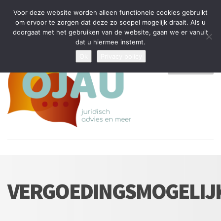
Tijdelijke stop: wegens drukte kan ik beperkt nieuwe zaken aannemen
Voor deze website worden alleen functionele cookies gebruikt
en vragen beantwoorden
om ervoor te zorgen dat deze zo soepel mogelijk draait. Als u
doorgaat met het gebruiken van de website, gaan we er vanuit
Algemene Voorwaarden
Disclaimer
Privacybeleid
dat u hiermee instemt.
Ok
Privacy policy
MENU
VERGOEDINGSMOGELIJ