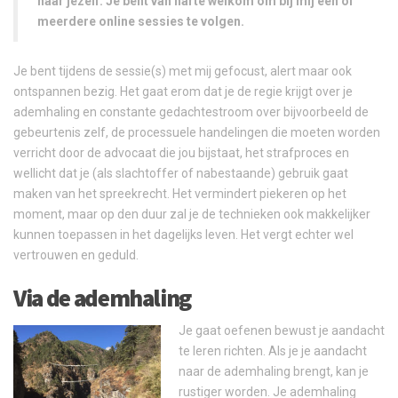
naar jezelf. Je bent van harte welkom om bij mij één of
meerdere online sessies te volgen.
Je bent tijdens de sessie(s) met mij gefocust, alert maar ook
ontspannen bezig. Het gaat erom dat je de regie krijgt over je
ademhaling en constante gedachtestroom over bijvoorbeeld de
gebeurtenis zelf, de processuele handelingen die moeten worden
verricht door de advocaat die jou bijstaat, het strafproces en
wellicht dat je (als slachtoffer of nabestaande) gebruik gaat
maken van het spreekrecht. Het vermindert piekeren op het
moment, maar op den duur zal je de technieken ook makkelijker
kunnen toepassen in het dagelijks leven. Het vergt echter wel
vertrouwen en geduld.
Via de ademhaling
Je gaat oefenen bewust je aandacht
te leren richten. Als je je aandacht
naar de ademhaling brengt, kan je
rustiger worden. Je ademhaling