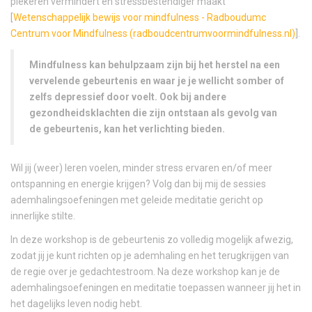
piekeren vermindert en stressbestendiger maakt
[
Wetenschappelijk bewijs voor mindfulness - Radboudumc
Centrum voor Mindfulness (radboudcentrumvoormindfulness.nl)
].
Mindfulness kan behulpzaam zijn bij het herstel na een
vervelende gebeurtenis en waar je je wellicht somber of
zelfs depressief door voelt. Ook bij andere
gezondheidsklachten die zijn ontstaan als gevolg van
de gebeurtenis, kan het verlichting bieden.
Wil jij (weer) leren voelen, minder stress ervaren en/of meer
ontspanning en energie krijgen? Volg dan bij mij de sessies
ademhalingsoefeningen met geleide meditatie gericht op
innerlijke stilte.
In deze workshop is de gebeurtenis zo volledig mogelijk afwezig,
zodat jij je kunt richten op je ademhaling en het terugkrijgen van
de regie over je gedachtestroom. Na deze workshop kan je de
ademhalingsoefeningen en meditatie toepassen wanneer jij het in
het dagelijks leven nodig hebt.