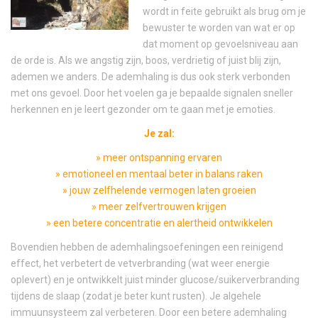
wordt in feite gebruikt als brug om je
bewuster te worden van wat er op
dat moment op gevoelsniveau aan
de orde is. Als we angstig zijn, boos, verdrietig of juist blij zijn,
ademen we anders. De ademhaling is dus ook sterk verbonden
met ons gevoel. Door het voelen ga je bepaalde signalen sneller
herkennen en je leert gezonder om te gaan met je emoties.
Je zal:
» meer ontspanning ervaren
» emotioneel en mentaal beter in balans raken
» jouw zelfhelende vermogen laten groeien
» meer zelfvertrouwen krijgen
» een betere concentratie en alertheid ontwikkelen
Bovendien hebben de ademhalingsoefeningen een reinigend
effect, het verbetert de vetverbranding (wat weer energie
oplevert) en je ontwikkelt juist minder glucose/suikerverbranding
tijdens de slaap (zodat je beter kunt rusten). Je algehele
immuunsysteem zal verbeteren. Door een betere ademhaling