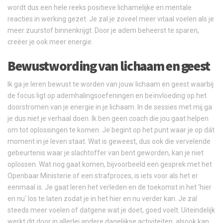
wordt dus een hele reeks positieve lichamelijke en mentale
reacties in werking gezet. Je zal je zoveel meer vitaal voelen als je
meer zuurstof binnenkrijgt. Door je adem beheerst te sparen,
creëer je ook meer energie.
Bewustwording van lichaam en geest
Ik ga je leren bewust te worden van jouw lichaam en geest waarbij
de focus ligt op ademhalingsoefeningen en beïnvloeding op het
doorstromen van je energie in je lichaam. In de sessies met mij ga
je dus niet je verhaal doen. Ik ben geen coach die jou gaat helpen
om tot oplossingen te komen. Je begint op het punt waar je op dát
moment in je leven staat. Wat is geweest, dus ook die vervelende
gebeurtenis waar je slachtoffer van bent geworden, kan je niet
oplossen. Wat nog gaat komen, bijvoorbeeld een gesprek met het
Openbaar Ministerie of een strafproces, is iets voor als het er
eenmaal is. Je gaat leren het verleden en de toekomst in het 'hier
en nu' los te laten zodat je in het hier en nu verder kan. Je zal
steeds meer voelen of datgene wat je doet, goed voelt. Uiteindelijk
werkt dit door in allerlei andere dagelijkse activiteiten, alsook kan