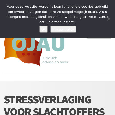
Tijdelijke stop: wegens drukte kan ik beperkt nieuwe zaken aannemen
Voor deze website worden alleen functionele cookies gebruikt
en vragen beantwoorden
om ervoor te zorgen dat deze zo soepel mogelijk draait. Als u
doorgaat met het gebruiken van de website, gaan we er vanuit
Algemene Voorwaarden
Disclaimer
Privacybeleid
dat u hiermee instemt.
Ok
Privacy policy
MENU
STRESSVERLAGING
VOOR SLACHTOFFERS