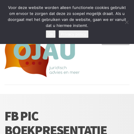
Tijdelijke stop: wegens drukte kan ik beperkt nieuwe zaken aannemen
Voor deze website worden alleen functionele cookies gebruikt
en vragen beantwoorden
om ervoor te zorgen dat deze zo soepel mogelijk draait. Als u
doorgaat met het gebruiken van de website, gaan we er vanuit
Algemene Voorwaarden
Disclaimer
Privacybeleid
dat u hiermee instemt.
Ok
Privacy policy
MENU
FB PIC
BOEKPRESENTATIE