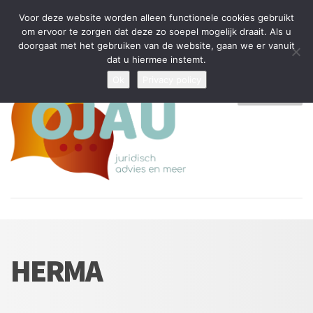
Tijdelijke stop: wegens drukte kan ik beperkt nieuwe zaken aannemen
Voor deze website worden alleen functionele cookies gebruikt
en vragen beantwoorden
om ervoor te zorgen dat deze zo soepel mogelijk draait. Als u
doorgaat met het gebruiken van de website, gaan we er vanuit
Algemene Voorwaarden
Disclaimer
Privacybeleid
dat u hiermee instemt.
Ok
Privacy policy
MENU
HERMA