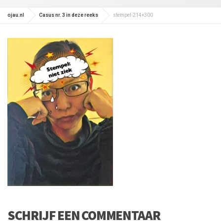
ojau.nl
Casus nr. 3 in deze reeks
stempel-214×300
SCHRIJF EEN COMMENTAAR