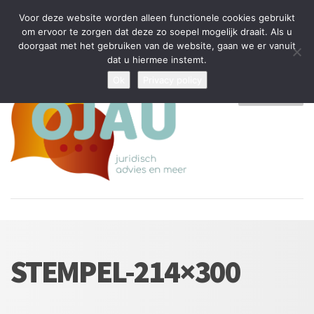
Tijdelijke stop: wegens drukte kan ik beperkt nieuwe zaken aannemen
Voor deze website worden alleen functionele cookies gebruikt
en vragen beantwoorden
om ervoor te zorgen dat deze zo soepel mogelijk draait. Als u
doorgaat met het gebruiken van de website, gaan we er vanuit
Algemene Voorwaarden
Disclaimer
Privacybeleid
dat u hiermee instemt.
Ok
Privacy policy
MENU
STEMPEL-214×300